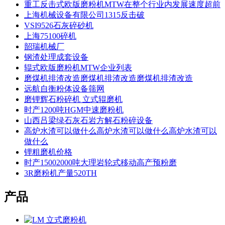
重工反击式欧版磨粉机MTW在整个行业内发展速度超前
上海机械设备有限公司1315反击破
VSI9526石灰碎砂机
上海75100碎机
韶瑞机械厂
钢渣处理成套设备
辊式欧版磨粉机MTW企业列表
磨煤机排渣改造磨煤机排渣改造磨煤机排渣改造
远航自衡粉体设备筛网
磨锂辉石粉碎机 立式辊磨机
时产1200吨HGM中速磨粉机
山西吕梁绿石灰石岩方解石粉碎设备
高炉水渣可以做什么高炉水渣可以做什么高炉水渣可以
做什么
锂粗磨机价格
时产15002000吨大理岩轮式移动高产预粉磨
3R磨粉机产量520TH
产品