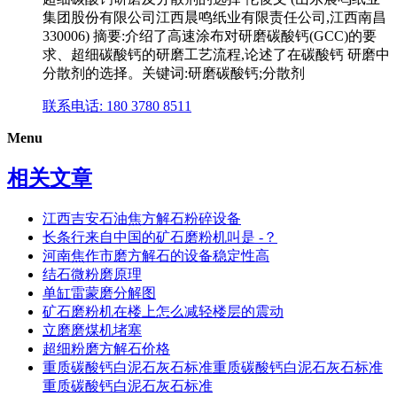
集团股份有限公司江西晨鸣纸业有限责任公司,江西南昌
330006) 摘要:介绍了高速涂布对研磨碳酸钙(GCC)的要
求、超细碳酸钙的研磨工艺流程,论述了在碳酸钙 研磨中
分散剂的选择。关键词:研磨碳酸钙;分散剂
联系电话: 180 3780 8511
Menu
相关文章
江西吉安石油焦方解石粉碎设备
长条行来自中国的矿石磨粉机叫是 -？
河南焦作市磨方解石的设备稳定性高
结石微粉磨原理
单缸雷蒙磨分解图
矿石磨粉机在楼上怎么减轻楼层的震动
立磨磨煤机堵塞
超细粉磨方解石价格
重质碳酸钙白泥石灰石标准重质碳酸钙白泥石灰石标准
重质碳酸钙白泥石灰石标准