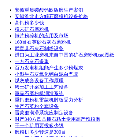
安徽重质碳酸钙欧版磨生产案例
安徽淮北市方解石磨粉机设备价格
高钙粉多少钱
粉未矿石磨粉机
锤片粉碎机的应用及市场
160目石英砂石灰石磨粉机
武宣县石灰石制粉设备
进口为工业磨机来自中国的矿石磨粉机cad图纸
一方石灰石多重
百万发电机组能产生多少粉煤灰
小型生石灰氧化钙白泥白垩取
煤灰成套设备工作原理
稀土矿开采加工工艺设备
重晶石磨粉机润滑系统
重钙磨粉机雷蒙机肘板受力分析
生产石英粉全套设备
雷蒙磨润滑系统应制定设备
时产340方凹凸棒石粘土专用高产预粉磨
干一个矿用要投多少钱
磨粉机多少转速是300目