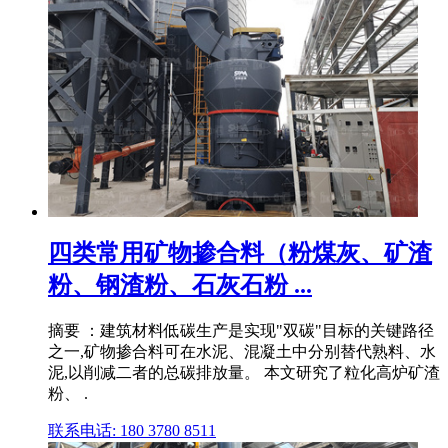
四类常用矿物掺合料（粉煤灰、矿渣
粉、钢渣粉、石灰石粉 ...
摘要 ：建筑材料低碳生产是实现"双碳"目标的关键路径
之一,矿物掺合料可在水泥、混凝土中分别替代熟料、水
泥,以削减二者的总碳排放量。 本文研究了粒化高炉矿渣
粉、 .
联系电话: 180 3780 8511