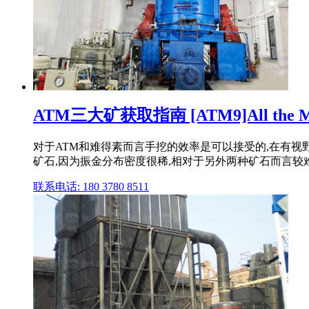
ATM三大矿获取指南 [ATM9]All the 
对于ATM和难得素而言手挖的效率是可以接受的,在有视
矿石,因为振金分布密度很稀,相对于另外两种矿石而言较
联系电话: 180 3780 8511