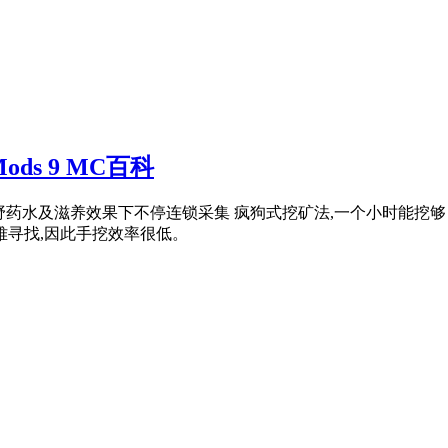
Mods 9 MC百科
野药水及滋养效果下不停连锁采集 疯狗式挖矿法,一个小时能挖够自
难寻找,因此手挖效率很低。