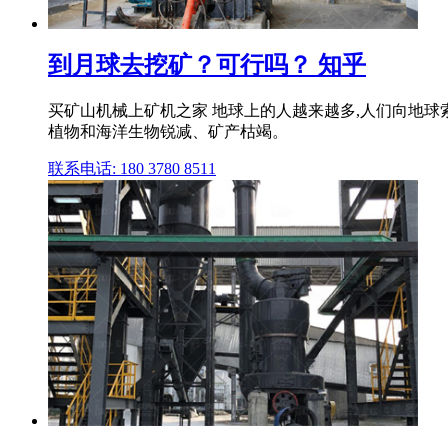
到月球去挖矿？可行吗？ 知乎
买矿山机械上矿机之家 地球上的人越来越多,人们向地球索
植物和海洋生物锐减、矿产枯竭。
联系电话: 180 3780 8511