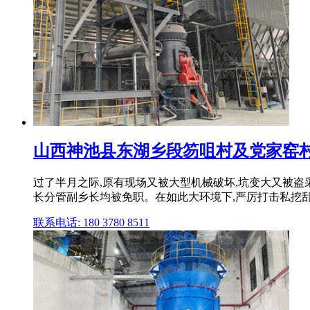
山西神池县东湖乡段笏咀村及党家窑
过了半月之际,原有现场又被大型机械破坏,坑变大又被盗采铝矿
长分管副乡长均被免职。在如此大环境下,严厉打击私挖乱采 
联系电话: 180 3780 8511