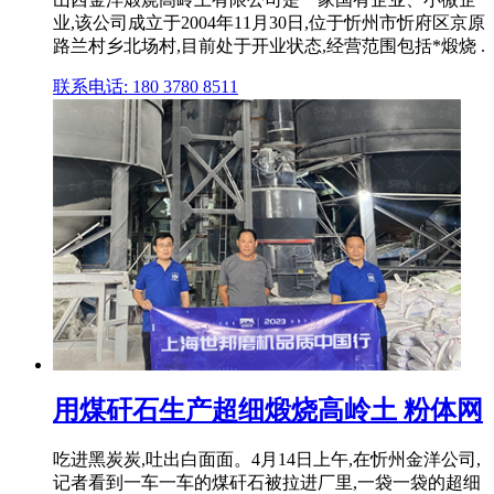
业,该公司成立于2004年11月30日,位于忻州市忻府区京原
路兰村乡北场村,目前处于开业状态,经营范围包括*煅烧 .
联系电话: 180 3780 8511
用煤矸石生产超细煅烧高岭土 粉体网
吃进黑炭炭,吐出白面面。4月14日上午,在忻州金洋公司,
记者看到一车一车的煤矸石被拉进厂里,一袋一袋的超细