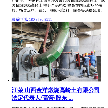
产企业。 将依托山西晋坤发展80级超细煅烧高岭土、90
级超细煅烧高岭土,提升产品档次,提高在国际市场的份
额。拓展涂料、造纸、橡胶和塑料、陶瓷等消费领域。
联系电话: 180 3780 8511
江荣 山西金洋煅烧高岭土有限公司
法定代表人/高管/股东 ...