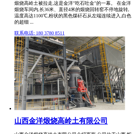
煅烧高岭土被拉走,这是金洋"吃石吐金"的一幕。 在金洋
煅烧车间内,长36米、直径4米的煅烧回转窑不停地旋转,
温度高达1100℃,粉状的黑色煤矸石从左端连续进入,白色
的超细 ...
联系电话: 180 3780 8511
山西金洋煅烧高岭土有限公司