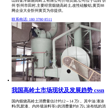
山西金洋煅烧高岭土有限公司介绍页面,公司位于山西 忻
州 忻州市田村,主要经营煅烧高岭土,改性硅酸铝,黄页88
网企业大全忻州黄页为你提供。
联系电话: 180 3780 8511
我国高岭土市场现状及发展趋势 cssn
国内煅烧高岭土消费量估计约12～14 万t 。其中油 漆涂
料(乳胶漆、内外墙涂料等) 的消费量约8 万t, 涂布纸的消