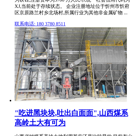
XJ,当前处于存续状态。 企业注册地址位于忻州市忻府
区京原路兰村乡北场村,所属行业为其他非金属矿物 ...
联系电话: 180 3780 8511
"吃进黑块块,吐出白面面",山西煤系
高岭土大有可为