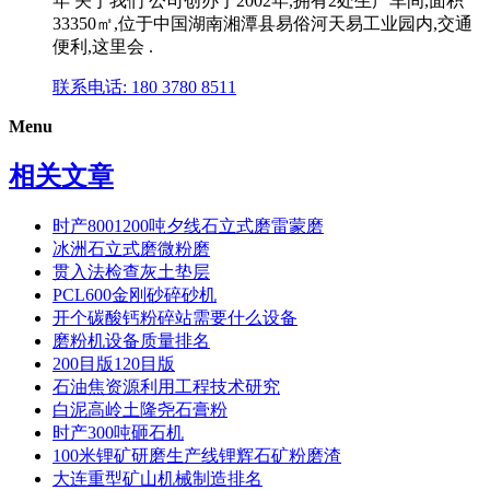
年 关于我们 公司创办于2002年,拥有2处生产车间,面积
33350㎡,位于中国湖南湘潭县易俗河天易工业园内,交通
便利,这里会 .
联系电话: 180 3780 8511
Menu
相关文章
时产8001200吨夕线石立式磨雷蒙磨
冰洲石立式磨微粉磨
贯入法检查灰土垫层
PCL600金刚砂碎砂机
开个碳酸钙粉碎站需要什么设备
磨粉机设备质量排名
200目版120目版
石油焦资源利用工程技术研究
白泥高岭土隆尧石膏粉
时产300吨砸石机
100米锂矿研磨生产线锂辉石矿粉磨渣
大连重型矿山机械制造排名