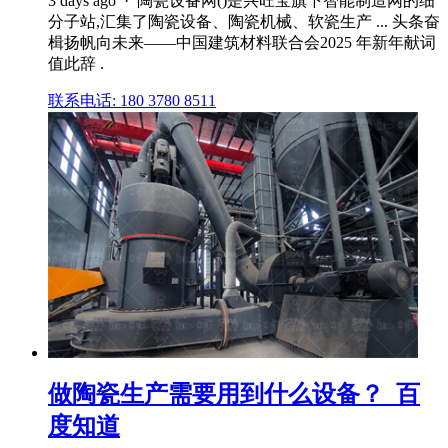
3 days ago · 陶瓷设备网()是兴旺宝旗下智能制造网的细
分子站,汇集了陶瓷设备、陶瓷机械、软瓷生产 ... 头条奋
楫扬帆向未来——中国建筑材料联合会2025 年新年献词
值此辞 .
联系电话: 180 3780 8511
做陶瓷生产需要用到什么设备？_百
度知道