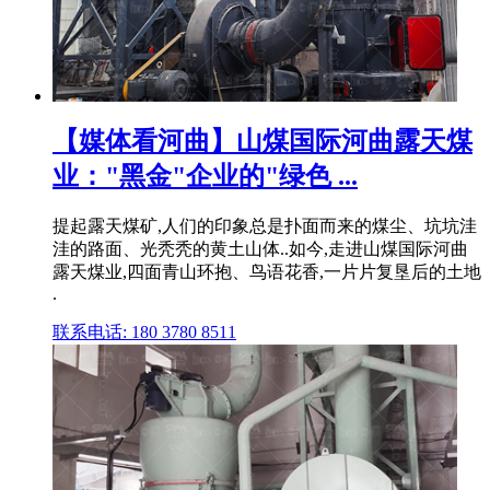
【媒体看河曲】山煤国际河曲露天煤
业："黑金"企业的"绿色 ...
提起露天煤矿,人们的印象总是扑面而来的煤尘、坑坑洼
洼的路面、光秃秃的黄土山体..如今,走进山煤国际河曲
露天煤业,四面青山环抱、鸟语花香,一片片复垦后的土地
.
联系电话: 180 3780 8511