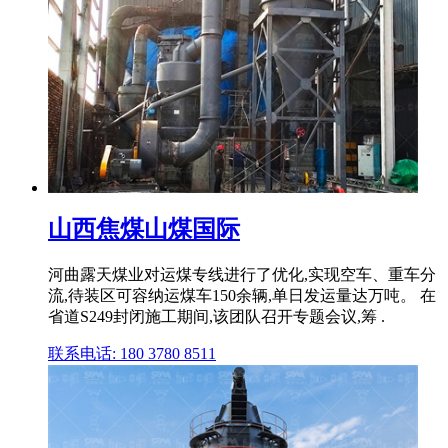
山西焦煤山煤国际
河曲露天煤业对运煤专线进行了优化,实现空车、重车分
流,待装区可容纳运煤车150余辆,单日发运量达万吨。 在
省道S249封闭施工期间,该团队召开专题会议,筹 .
联系电话: 180 3780 8511