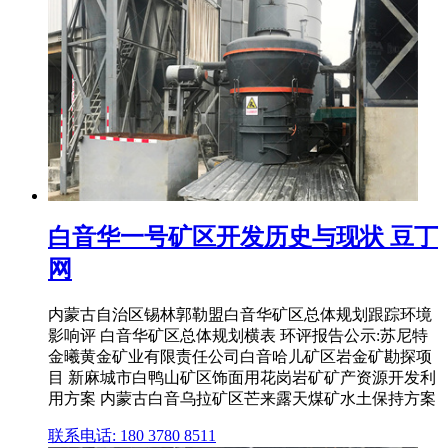
白音华一号矿区开发历史与现状 豆丁
网
内蒙古自治区锡林郭勒盟白音华矿区总体规划跟踪环境
影响评 白音华矿区总体规划横表 环评报告公示:苏尼特
金曦黄金矿业有限责任公司白音哈儿矿区岩金矿勘探项
目 新麻城市白鸭山矿区饰面用花岗岩矿矿产资源开发利
用方案 内蒙古白音乌拉矿区芒来露天煤矿水土保持方案
联系电话: 180 3780 8511