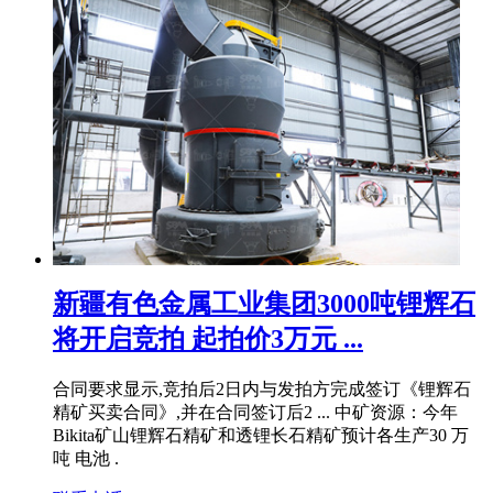
新疆有色金属工业集团3000吨锂辉石
将开启竞拍 起拍价3万元 ...
合同要求显示,竞拍后2日内与发拍方完成签订《锂辉石
精矿买卖合同》,并在合同签订后2 ... 中矿资源：今年
Bikita矿山锂辉石精矿和透锂长石精矿预计各生产30 万
吨 电池 .