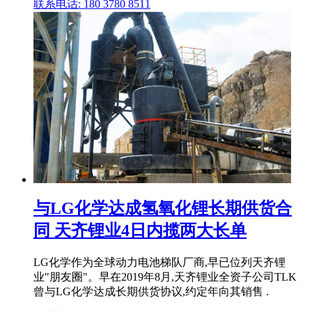
联系电话: 180 3780 8511
与LG化学达成氢氧化锂长期供货合
同 天齐锂业4日内揽两大长单
LG化学作为全球动力电池梯队厂商,早已位列天齐锂
业"朋友圈"。早在2019年8月,天齐锂业全资子公司TLK
曾与LG化学达成长期供货协议,约定年向其销售 .