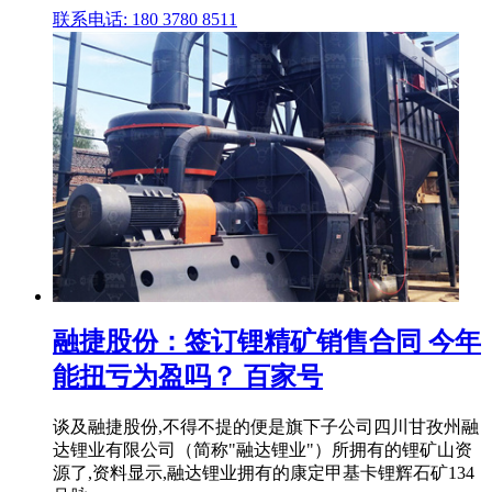
联系电话: 180 3780 8511
融捷股份：签订锂精矿销售合同 今年
能扭亏为盈吗？ 百家号
谈及融捷股份,不得不提的便是旗下子公司四川甘孜州融
达锂业有限公司（简称"融达锂业"）所拥有的锂矿山资
源了,资料显示,融达锂业拥有的康定甲基卡锂辉石矿134