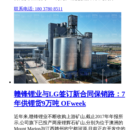
联系电话: 180 3780 8511
赣锋锂业与LG签订新合同保销路：7
年供锂货9万吨 OFweek
近年来,赣锋锂业不断收购上游矿山,截止2017年年报所
示,公司旗下已投产两座锂辉石矿山,分别为位于澳洲的
Mount Marion与江西赣州的宁都河源,目前正在开发中的