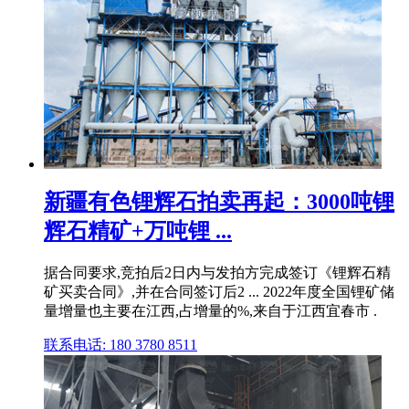
新疆有色锂辉石拍卖再起：3000吨锂
辉石精矿+万吨锂 ...
据合同要求,竞拍后2日内与发拍方完成签订《锂辉石精
矿买卖合同》,并在合同签订后2 ... 2022年度全国锂矿储
量增量也主要在江西,占增量的%,来自于江西宜春市 .
联系电话: 180 3780 8511