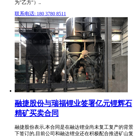
为"乙方"）..
联系电话: 180 3780 8511
融捷股份与瑞福锂业签署亿元锂辉石
精矿买卖合同
融捷股份表示,本合同是在融达锂业尚未复工复产的背景
下签订的,目前公司和融达锂业还在积极配合推进矿山复