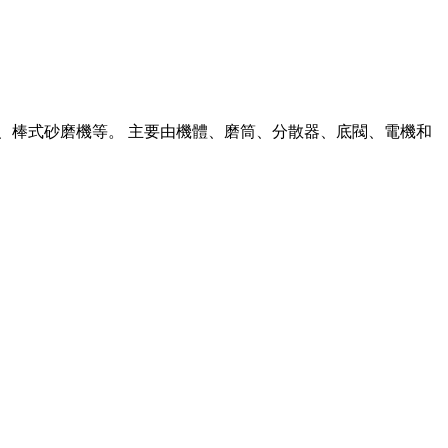
機、棒式砂磨機等。 主要由機體、磨筒、分散器、底閥、電機和