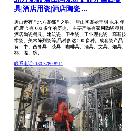
具|酒店用瓷|酒店陶瓷 ...
唐山素有 " 北方瓷都 " 之称。 唐山陶瓷始于明 永乐 年
间,距今有 600 多年的历史。 主要产品有家用陶瓷餐具、
酒店陶瓷餐具、建筑瓷、卫生瓷、工业理化瓷、高新技
术瓷、美术陈列瓷等,品种多达 500 多种。成套瓷产品
有：中、西餐具、茶具、咖啡具、酒具、文具、烟具、
杯、碟、碗、 .
联系电话: 180 3780 8511