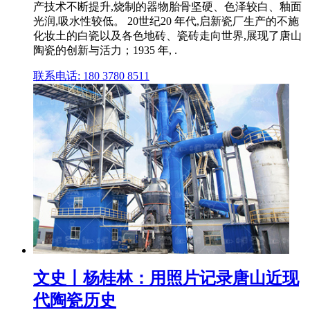
产技术不断提升,烧制的器物胎骨坚硬、色泽较白、釉面
光润,吸水性较低。 20世纪20 年代,启新瓷厂生产的不施
化妆土的白瓷以及各色地砖、瓷砖走向世界,展现了唐山
陶瓷的创新与活力；1935 年, .
联系电话: 180 3780 8511
文史丨杨桂林：用照片记录唐山近现
代陶瓷历史