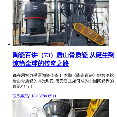
陶瓷百讲（73）唐山骨质瓷 从诞生到
惊艳全球的传奇之路
都在用实力书写陶瓷传奇！ 本期《陶瓷百讲》继续深挖
唐山骨质瓷的高光时刻,感受它是如何成为中国陶瓷界的
顶流担当！
联系电话: 180 3780 8511