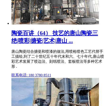
陶瓷百讲（64） 技艺的唐山陶瓷三
绝|喷彩|搪瓷|艺术|唐山 ...
唐山陶瓷结合搪瓷和喷漆的做法,用喷枪喷色工艺代替手
工描绘,到了二十世纪五十年代末和六、七十年代,唐山喷
彩艺术发展了喷边法、刻纸喷法、套板喷法等多种艺术
形 .
联系电话: 180 3780 8511