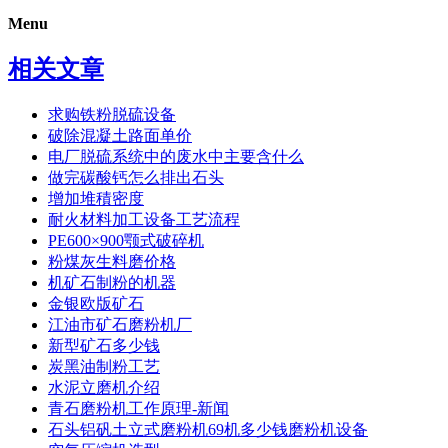
Menu
相关文章
求购铁粉脱硫设备
破除混凝土路面单价
电厂脱硫系统中的废水中主要含什么
做完碳酸钙怎么排出石头
增加堆積密度
耐火材料加工设备工艺流程
PE600×900颚式破碎机
粉煤灰生料磨价格
机矿石制粉的机器
金银欧版矿石
江油市矿石磨粉机厂
新型矿石多少钱
炭黑油制粉工艺
水泥立磨机介绍
青石磨粉机工作原理-新闻
石头铝矾土立式磨粉机69机多少钱磨粉机设备