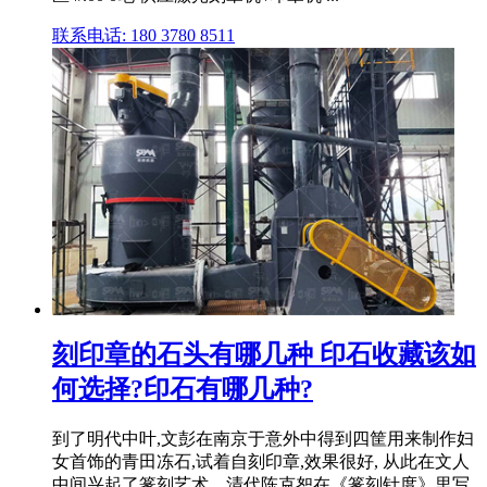
联系电话: 180 3780 8511
刻印章的石头有哪几种 印石收藏该如
何选择?印石有哪几种?
到了明代中叶,文彭在南京于意外中得到四筐用来制作妇
女首饰的青田冻石,试着自刻印章,效果很好, 从此在文人
中间兴起了篆刻艺术。清代陈克恕在《篆刻针度》里写