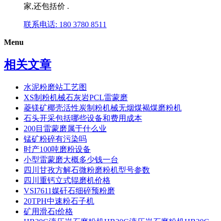
家,还包括价 .
联系电话: 180 3780 8511
Menu
相关文章
水泥粉磨站工艺图
XS制粉机械石灰岩PCL雷蒙磨
菱镁矿椰壳活性炭制粉机械无烟煤褐煤磨粉机
石头开采包括哪些设备和费用成本
200目雷蒙磨属于什么业
锰矿粉碎有污染吗
时产100吨磨粉设备
小型雷蒙磨大概多少钱一台
四川甘孜方解石微粉磨粉机型号参数
四川重钙立式辊磨机价格
VSI7611媒矸石细碎预粉磨
20TPH中速粉石子机
矿用滑石t价格