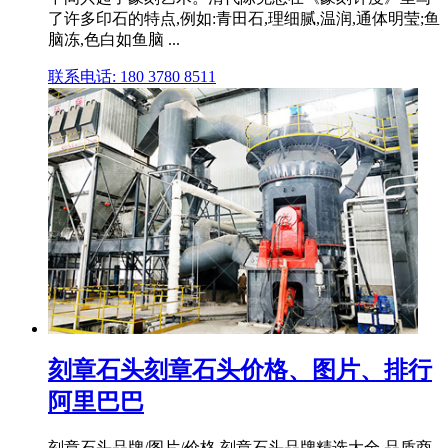
了许多印石的特点,例如:青田石,理细腻,温润,通体明莹;鱼
脑冻,色白如鱼脑 ...
联系电话: 180 3780 8511
刻章石头刻章石头价格、图片、排行
阿里巴巴
刻章石头品牌/图片/价格 刻章石头品牌精选大全,品质商