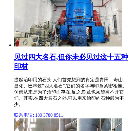
见过四大名石,但你未必见过这十五种
印材
提起治印用的石头,人们首先想到的肯定是青田、寿山、
昌化、巴林这"四大名石",它们的名字与印章紧密相连。
仿佛从来是为了治印而存在,反之,刻章也须臾离不开它
们。其实,在四大名石之外,可以用来治印的石种颇为不
少。
联系电话: 180 3780 8511