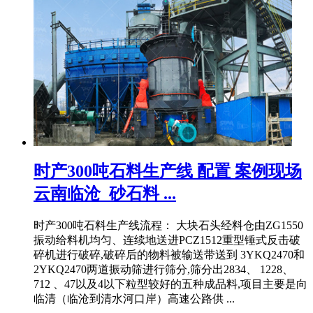
时产300吨石料生产线 配置 案例现场
云南临沧_砂石料 ...
时产300吨石料生产线流程： 大块石头经料仓由ZG1550
振动给料机均匀、连续地送进PCZ1512重型锤式反击破
碎机进行破碎,破碎后的物料被输送带送到 3YKQ2470和
2YKQ2470两道振动筛进行筛分,筛分出2834、 1228、
712 、47以及4以下粒型较好的五种成品料,项目主要是向
临清（临沧到清水河口岸）高速公路供 ...