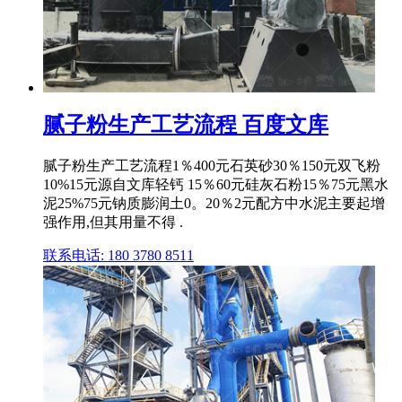
腻子粉生产工艺流程 百度文库
腻子粉生产工艺流程1％400元石英砂30％150元双飞粉
10%15元源自文库轻钙 15％60元硅灰石粉15％75元黑水
泥25%75元钠质膨润土0。20％2元配方中水泥主要起增
强作用,但其用量不得 .
联系电话: 180 3780 8511