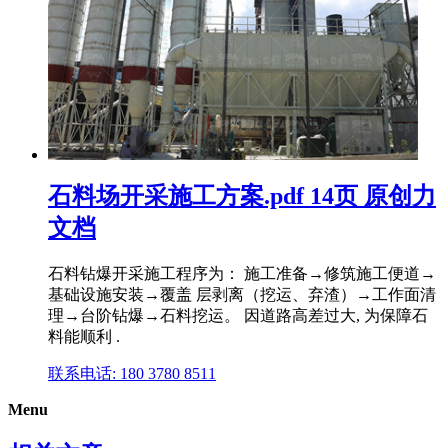
石料场开采施工方案.pdf 14页 原创力
文档
石料钻爆开采施工程序为： 施工准备→修筑施工便道→
基础设施安装→覆盖 层剥离（挖运、弃渣）→工作面清
理→台阶钻爆→石料挖运。 因道路高差过大, 为保障石
料能顺利 .
联系电话: 180 3780 8511
Menu