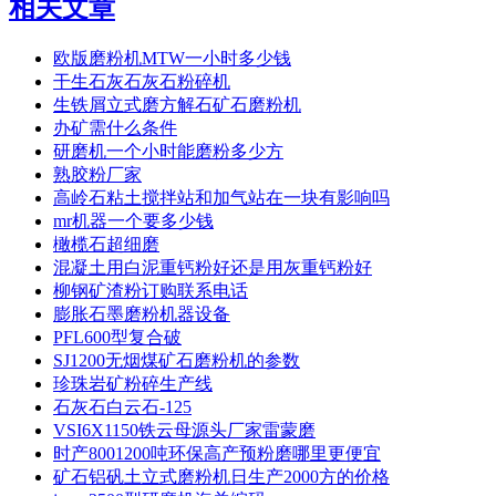
相关文章
欧版磨粉机MTW一小时多少钱
干生石灰石灰石粉碎机
生铁屑立式磨方解石矿石磨粉机
办矿需什么条件
研磨机一个小时能磨粉多少方
熟胶粉厂家
高岭石粘土搅拌站和加气站在一块有影响吗
mr机器一个要多少钱
橄榄石超细磨
混凝土用白泥重钙粉好还是用灰重钙粉好
柳钢矿渣粉订购联系电话
膨胀石墨磨粉机器设备
PFL600型复合破
SJ1200无烟煤矿石磨粉机的参数
珍珠岩矿粉碎生产线
石灰石白云石-125
VSI6X1150铁云母源头厂家雷蒙磨
时产8001200吨环保高产预粉磨哪里更便宜
矿石铝矾土立式磨粉机日生产2000方的价格