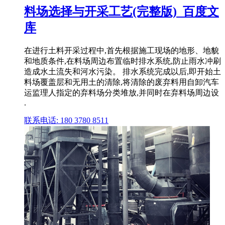
料场选择与开采工艺(完整版)_百度文
库
在进行土料开采过程中,首先根据施工现场的地形、地貌
和地质条件,在料场周边布置临时排水系统,防止雨水冲刷
造成水土流失和河水污染。 排水系统完成以后,即开始土
料场覆盖层和无用土的清除,将清除的废弃料用自卸汽车
运监理人指定的弃料场分类堆放,并同时在弃料场周边设
.
联系电话: 180 3780 8511