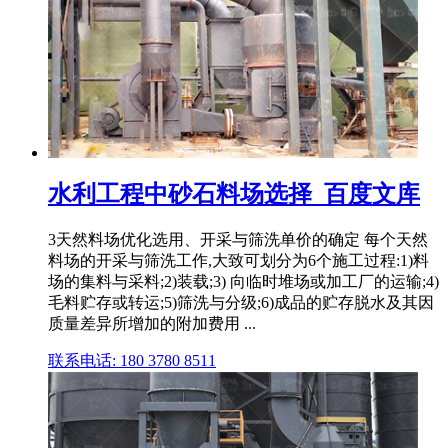
水利工程中砂石料场选择_百度文库
3天然料场优化选用、开采与筛洗单价的确定 每个天然
料场的开采与筛洗工作,大致可划分为6个施工过程:1)料
场的集料与采料;2)装载;3) 向临时堆场或加工厂的运输;4)
毛料贮存或转运;5)筛洗与分级;6)成品的贮存脱水及其因
质量差异所增加的附加费用 ...
联系电话: 180 3780 8511