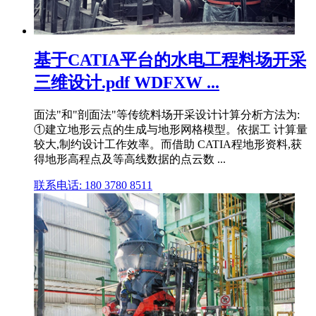
基于CATIA平台的水电工程料场开采
三维设计.pdf WDFXW ...
面法"和"剖面法"等传统料场开采设计计算分析方法为:
①建立地形云点的生成与地形网格模型。依据工 计算量
较大,制约设计工作效率。而借助 CATIA程地形资料,获
得地形高程点及等高线数据的点云数 ...
联系电话: 180 3780 8511