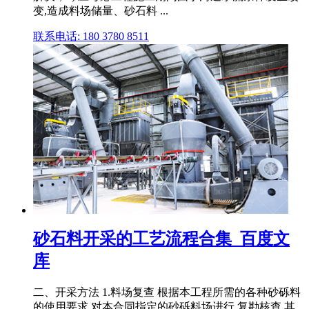
变,造成料场储量、砂石料 ...
联系电话: 180 3780 8511
砂石料开采的工艺流程合集_百度文
库
二、开采方法 1.料场复查 根据本工程所需的各种砂砾料
的使用要求,对本合同指定的砂砾料场进行 复勘核查,其