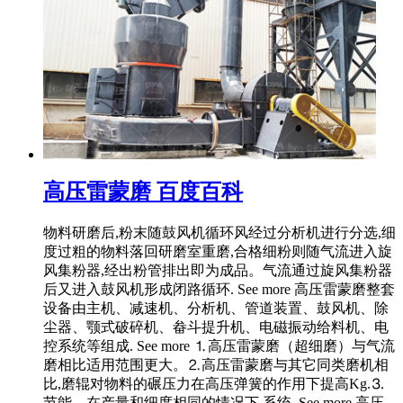
高压雷蒙磨 百度百科
物料研磨后,粉末随鼓风机循环风经过分析机进行分选,细
度过粗的物料落回研磨室重磨,合格细粉则随气流进入旋
风集粉器,经出粉管排出即为成品。气流通过旋风集粉器
后又进入鼓风机形成闭路循环. See more 高压雷蒙磨整套
设备由主机、减速机、分析机、管道装置、鼓风机、除
尘器、颚式破碎机、畚斗提升机、电磁振动给料机、电
控系统等组成. See more ⒈高压雷蒙磨（超细磨）与气流
磨相比适用范围更大。⒉高压雷蒙磨与其它同类磨机相
比,磨辊对物料的碾压力在高压弹簧的作用下提高Kg.⒊
节能。在产量和细度相同的情况下,系统. See more 高压