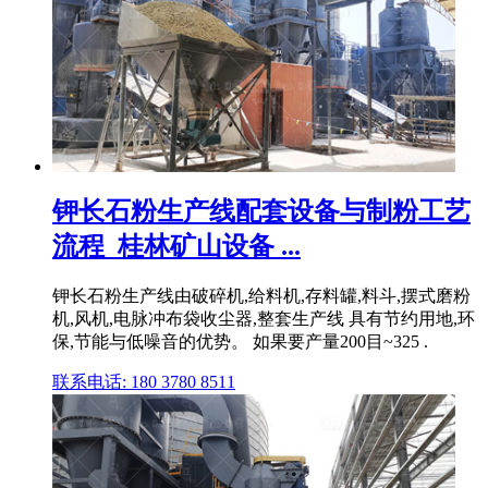
钾长石粉生产线配套设备与制粉工艺
流程_桂林矿山设备 ...
钾长石粉生产线由破碎机,给料机,存料罐,料斗,摆式磨粉
机,风机,电脉冲布袋收尘器,整套生产线 具有节约用地,环
保,节能与低噪音的优势。 如果要产量200目~325 .
联系电话: 180 3780 8511