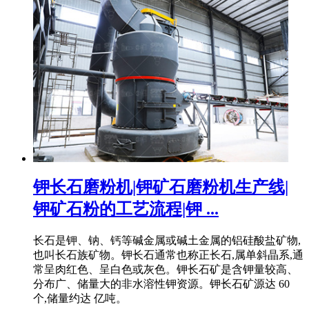
钾长石磨粉机|钾矿石磨粉机生产线|
钾矿石粉的工艺流程|钾 ...
长石是钾、钠、钙等碱金属或碱土金属的铝硅酸盐矿物,
也叫长石族矿物。钾长石通常也称正长石,属单斜晶系,通
常呈肉红色、呈白色或灰色。钾长石矿是含钾量较高、
分布广、储量大的非水溶性钾资源。钾长石矿源达 60
个,储量约达 亿吨。