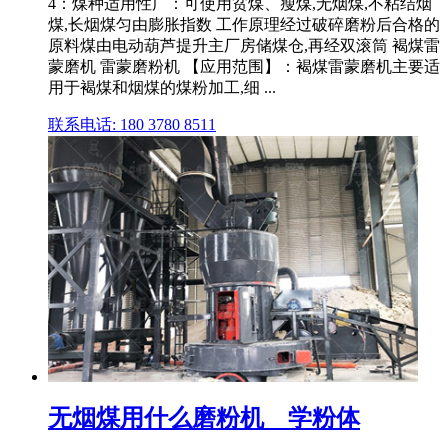
4：煤种适用性广：可使用贫煤、瘦煤,无烟煤,不粘结烟
煤,长烟煤匀由膨胀指数 工作原理经过破碎磨粉后合格的
原料煤由电动葫芦提升主厂房储煤仓,再经双滚筒 褐煤雷
蒙磨机 雷蒙磨粉机 【应用范围】：褐煤雷蒙磨机主要适
用于褐煤和烟煤的煤粉加工,细 ...
联系电话: 180 3780 8511
无烟煤用什么磨粉机 _ 学粉体