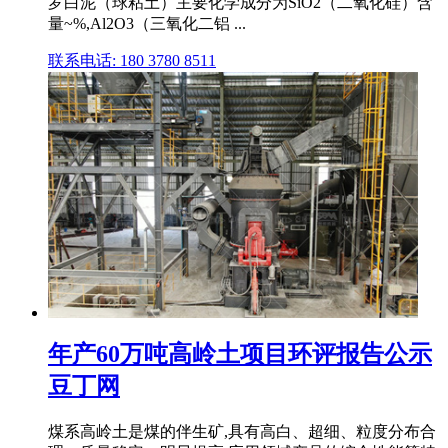
罗白泥（球粘土）主要化学成分为SiO2（二氧化硅）含
量~%,Al2O3（三氧化二铝 ...
联系电话: 180 3780 8511
年产60万吨高岭土项目环评报告公示
豆丁网
煤系高岭土是煤的伴生矿,具有高白、超细、粒度分布合