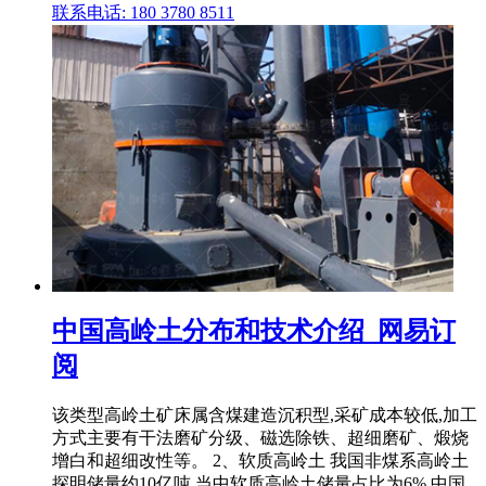
联系电话: 180 3780 8511
中国高岭土分布和技术介绍_网易订
阅
该类型高岭土矿床属含煤建造沉积型,采矿成本较低,加工
方式主要有干法磨矿分级、磁选除铁、超细磨矿、煅烧
增白和超细改性等。 2、软质高岭土 我国非煤系高岭土
探明储量约10亿吨,当中软质高岭土储量占比为6%,中国