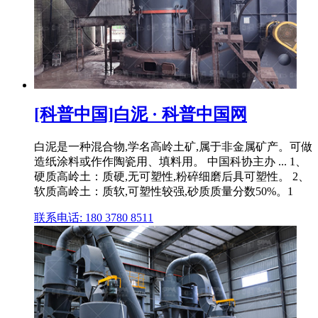
[科普中国]白泥 · 科普中国网
白泥是一种混合物,学名高岭土矿,属于非金属矿产。可做
造纸涂料或作作陶瓷用、填料用。 中国科协主办 ... 1、
硬质高岭土：质硬,无可塑性,粉碎细磨后具可塑性。 2、
软质高岭土：质软,可塑性较强,砂质质量分数50%。1
联系电话: 180 3780 8511