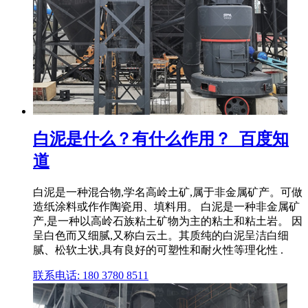
白泥是什么？有什么作用？_百度知
道
白泥是一种混合物,学名高岭土矿,属于非金属矿产。可做
造纸涂料或作作陶瓷用、填料用。 白泥是一种非金属矿
产,是一种以高岭石族粘土矿物为主的粘土和粘土岩。 因
呈白色而又细腻,又称白云土。其质纯的白泥呈洁白细
腻、松软土状,具有良好的可塑性和耐火性等理化性 .
联系电话: 180 3780 8511