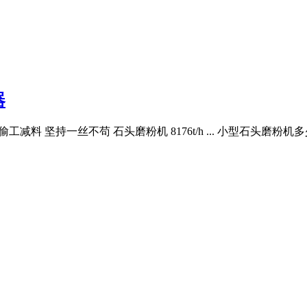
器
减料 坚持一丝不苟 石头磨粉机 8176t/h ... 小型石头磨粉机