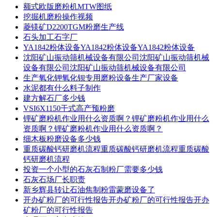
额式欧版磨粉机MTW图纸
挖掘机磨粉操作视频
菱镁矿D2200TGM粉磨生产线
石头加工石字厂
YA1842粉体设备YA1842粉体设备YA1842粉体设备
沈阳矿山振动筛机械设备有限公司沈阳矿山振动筛机械
设备有限公司沈阳矿山振动筛机械设备有限公司
生产氧化钾氧化钡专用磨粉设备生产厂家设备
水泥都有什么料子制作
建方解石厂多少钱
VSI6X1150干式高产预粉磨
锂矿磨粉机作业用什么资质啊？锂矿磨粉机作业用什么
资质啊？锂矿磨粉机作业用什么资质啊？
细木板粉磨设备多少钱
重质碳酸钙研磨机流程重质碳酸钙研磨机流程重质碳酸
钙研磨机流程
投资一个小型的石灰石制粉厂需要多少钱
石灰石场厂长职责
新乡辉县转让石油焦制粉雷蒙磨设备了
开办矿粉厂的可行性报告开办矿粉厂的可行性报告开办
矿粉厂的可行性报告