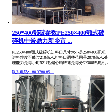
250*400鄂破参数PE250×400颚式破
碎机中誉鼎力新乡市 ...
PE250×400颚式破碎机进料口尺寸大小是250×400毫米,
进料粒度不能过210毫米,排料口调整范围是2070毫米,处
理能力是每小时521吨,偏心轴转速是每分钟300转,电机 .
联系电话: 180 3780 8511