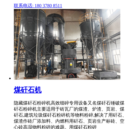
联系电话: 180 3780 8511
煤矸石机
隐藏煤矸石粉碎机高效细碎专用设备又名煤矸石锤破煤
矸石粉碎机主要适用于砖瓦厂的煤渣、炉渣、页岩、煤
矸石,建筑垃圾煤矸石粉碎机等物料粉碎,解决了用矸石、
煤渣作砖厂添加料、内燃料用矸石、页岩生产标砖、空
心砖高湿物料粉碎的难题。用煤矸石粉碎