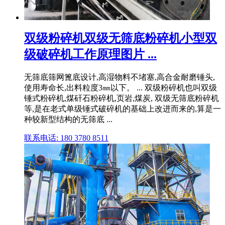
双级粉碎机双级无筛底粉碎机小型双
级破碎机工作原理图片 ...
无筛底筛网篦底设计,高湿物料不堵塞,高合金耐磨锤头,
使用寿命长,出料粒度3㎜以下。 ... 双级粉碎机也叫双级
锤式粉碎机,煤矸石粉碎机,页岩,煤炭, 双级无筛底粉碎机
等,是在老式单级锤式破碎机的基础上改进而来的,算是一
种较新型结构的无筛底 ...
联系电话: 180 3780 8511