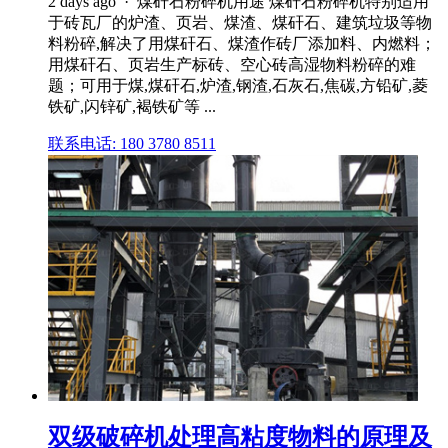
2 days ago · 煤矸石粉碎机用途 煤矸石粉碎机特别适用
于砖瓦厂的炉渣、页岩、煤渣、煤矸石、建筑垃圾等物
料粉碎,解决了用煤矸石、煤渣作砖厂添加料、内燃料；
用煤矸石、页岩生产标砖、空心砖高湿物料粉碎的难
题；可用于煤,煤矸石,炉渣,钢渣,石灰石,焦碳,方铅矿,菱
铁矿,闪锌矿,褐铁矿等 ...
联系电话: 180 3780 8511
双级破碎机处理高粘度物料的原理及