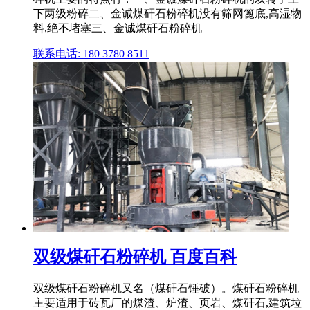
下两级粉碎二、金诚煤矸石粉碎机没有筛网篦底,高湿物
料,绝不堵塞三、金诚煤矸石粉碎机
联系电话: 180 3780 8511
双级煤矸石粉碎机 百度百科
双级煤矸石粉碎机又名（煤矸石锤破）。煤矸石粉碎机
主要适用于砖瓦厂的煤渣、炉渣、页岩、煤矸石,建筑垃