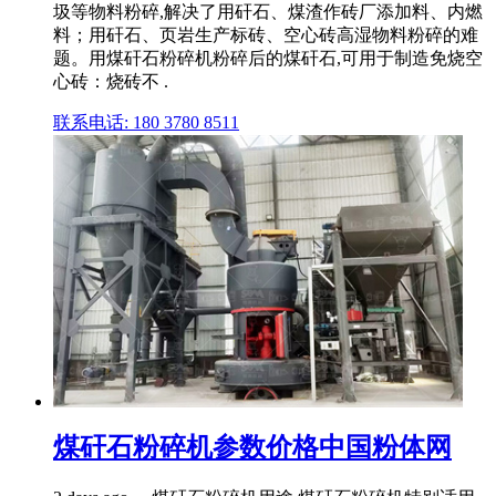
圾等物料粉碎,解决了用矸石、煤渣作砖厂添加料、内燃
料；用矸石、页岩生产标砖、空心砖高湿物料粉碎的难
题。用煤矸石粉碎机粉碎后的煤矸石,可用于制造免烧空
心砖：烧砖不 .
联系电话: 180 3780 8511
煤矸石粉碎机参数价格中国粉体网