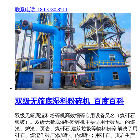
联系电话: 180 3780 8511
双级无筛底湿料粉碎机_百度百科
双级无筛底湿料粉碎机高效细碎专用设备又名（煤矸石
锤破）。双级无筛底湿料粉碎机主要适用于砖瓦厂的煤
渣、炉渣、页岩、煤矸石,建筑垃圾等物料粉碎,解决了用
矸石、煤渣作砖厂添加料、内燃料；用矸石、页岩生产