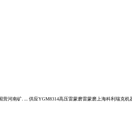
营河南矿. ... 供应YGM8314高压雷蒙磨雷蒙磨上海科利瑞