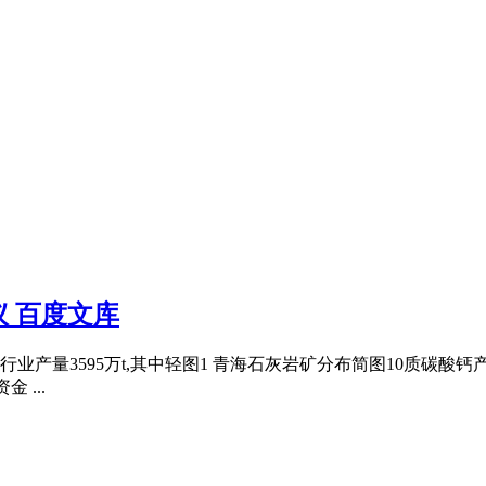
 百度文库
量3595万t,其中轻图1 青海石灰岩矿分布简图10质碳酸钙产量135
 ...