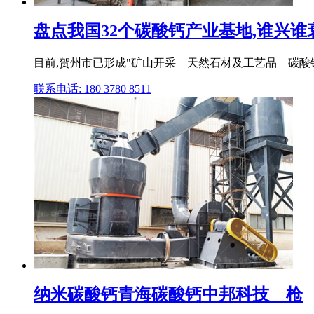
盘点我国32个碳酸钙产业基地,谁兴谁衰？
目前,贺州市已形成"矿山开采—天然石材及工艺品—碳酸
联系电话: 180 3780 8511
纳米碳酸钙青海碳酸钙中邦科技__枪