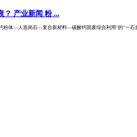
 产业新闻 粉 ...
钙粉体—人造岗石—复合新材料—碳酸钙固废综合利用"的"一石多