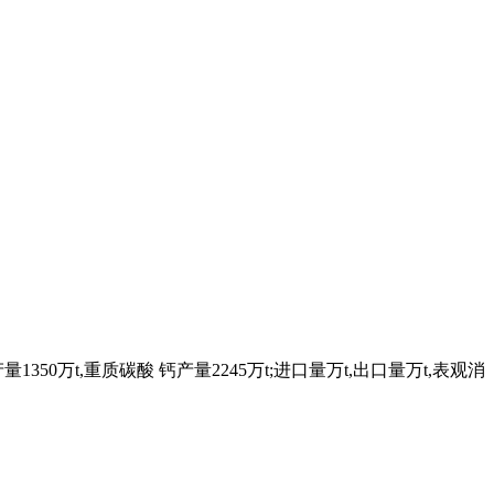
0万t,重质碳酸 钙产量2245万t;进口量万t,出口量万t,表观消