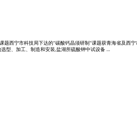
课题西宁市科技局下达的"碳酸钙晶须研制"课题获青海省及西宁市
型、加工、制造和安装,盐湖所硫酸钾中试设备 ...