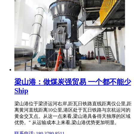
梁山港：做煤炭强贸易 一个都不能少
Ship
梁山港位于梁济运河右岸,距瓦日铁路直线距离仅公里,距
离黄河直线距离10公里,港区处于瓦日铁路与京杭运河的
黄金交叉点。从这一点来看,梁山港具备得天独厚的区域
优势。" 从运输成本上来看,梁山港优势更加明显。
联系电话: 180 3780 8511