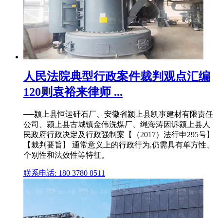
人民法院典型行政案件裁判观点汇编
120则袁裕来律师 ...
──颍上县恒运矸石厂、安徽省颍上县凯事建材有限责任
公司、颍上县古城镇金伟洗煤厂、绳海涛因诉颍上县人
民政府行政决定及行政强制案【（2017）法行申295号】
【裁判要旨】 通常意义上的行政行为,仍需具有单方性、
个别性和法效性等特征。
联系电话: 180 3780 8511