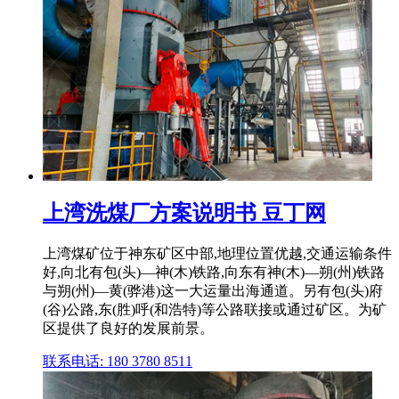
上湾洗煤厂方案说明书 豆丁网
上湾煤矿位于神东矿区中部,地理位置优越,交通运输条件
好,向北有包(头)—神(木)铁路,向东有神(木)—朔(州)铁路
与朔(州)—黄(骅港)这一大运量出海通道。另有包(头)府
(谷)公路,东(胜)呼(和浩特)等公路联接或通过矿区。为矿
区提供了良好的发展前景。
联系电话: 180 3780 8511