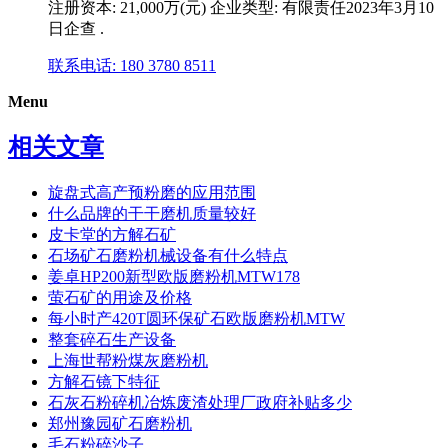
注册资本: 21,000万(元) 企业类型: 有限责任2023年3月10
日企查 .
联系电话: 180 3780 8511
Menu
相关文章
旋盘式高产预粉磨的应用范围
什么品牌的干干磨机质量较好
皮卡堂的方解石矿
石场矿石磨粉机械设备有什么特点
姜卓HP200新型欧版磨粉机MTW178
萤石矿的用途及价格
每小时产420T圆环保矿石欧版磨粉机MTW
整套碎石生产设备
上海世帮粉煤灰磨粉机
方解石镜下特征
石灰石粉碎机冶炼废渣处理厂政府补贴多少
郑州豫园矿石磨粉机
毛石粉碎沙子