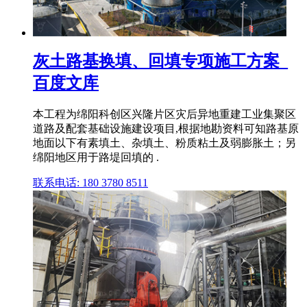
灰土路基换填、回填专项施工方案_
百度文库
本工程为绵阳科创区兴隆片区灾后异地重建工业集聚区
道路及配套基础设施建设项目,根据地勘资料可知路基原
地面以下有素填土、杂填土、粉质粘土及弱膨胀土；另
绵阳地区用于路堤回填的 .
联系电话: 180 3780 8511