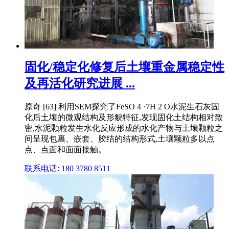
固化/稳定化修复后土壤重金属稳定性
及再活化研究进展 ...
原奇 [63] 利用SEM探究了FeSO 4 ·7H 2 O水泥生石灰固
化后土壤的微观结构及形貌特征,发现固化土结构相对致
密,水泥颗粒发生水化反应形成的水化产物与土壤颗粒之
间呈现包裹、嵌套、胶结的结构形式,土壤颗粒多以点
点、点面和面面接触。
联系电话: 180 3780 8511