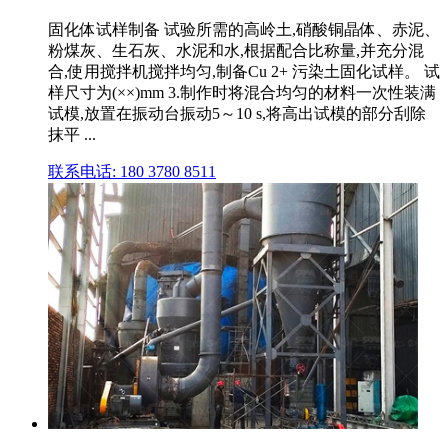
固化体试样制备 试验所需的高岭土,硝酸铜晶体、赤泥、
粉煤灰、生石灰、水泥和水,根据配合比称量,并充分混
合,使用搅拌机搅拌均匀,制备Cu 2+ 污染土固化试样。 试
样尺寸为(××)mm 3.制作时将混合均匀的材料一次性装满
试模,放置在振动台振动5～10 s,将高出试模的部分刮除
抹平 ...
联系电话: 180 3780 8511