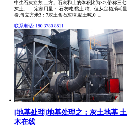
中生石灰立方,土方。石灰和土的体积比为3∶7,俗称三七
灰土。 ... 定额用量： 石灰吨,黏土 吨。但从定额消耗量
看,每立方米3：7灰土含石灰吨,黏土吨,0. ...
联系电话: 180 3780 8511
[地基处理]地基处理之：灰土地基 土
木在线