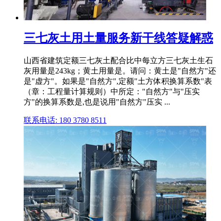
三七灰土用土量服务新干线答疑解惑
山西省建筑定额三七灰土配合比中每立方三七灰土生石
灰用量是243kg；黄土用量是。请问：黄土是"自然方"还
是"虚方"。如果是"自然方",定额"土方体积换算系数"表
（章：工程量计算规则）中所定："自然方"与"压实
方"的换算系数是,也是说用"自然方"压实 ...
联系电话: 180 3780 8511