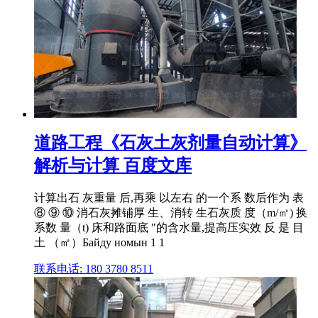
道路工程《石灰土灰剂量自动计算》
解析与计算 百度文库
计算出石 灰重量 后,再乘 以左右 的一个系 数后作为 表
⑧ ⑨ ⑩ 消石灰摊铺厚 生、消转 生石灰质 度（m/㎡) 换
系数 量（t) 床和路面底 "的含水量,提高压实效 反 是 目
土 （㎡）Байду номын 1 1
联系电话: 180 3780 8511