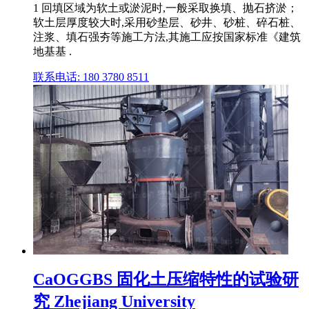
1 回填区域为软土或淤泥时,一般采取换填、抛石挤淤；
软土层厚度较大时,采用砂垫层、砂井、砂桩、碎石桩、
注浆、填石强夯等施工方法,其施工应按国家标准《建筑
地基基 .
联系电话: 180 3780 8511
CaOGGBS 固化土压缩特性的试验研
究 Zhejiang University