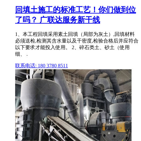
回填土施工的标准工艺！你们做到位
了吗？ 广联达服务新干线
1、本工程回填采用素土回填（局部为灰土）,回填材料
必须送检,检测其含水量以及干密度,检验合格后并应符合
以下要求才能投入使用。 2、碎石类土、砂土（使用
细、 .
联系电话: 180 3780 8511