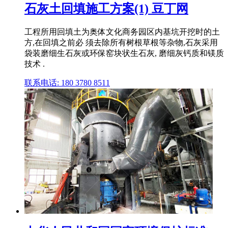
石灰土回填施工方案(1) 豆丁网
工程所用回填土为奥体文化商务园区内基坑开挖时的土
方,在回填之前必 须去除所有树根草根等杂物,石灰采用
袋装磨细生石灰或环保窑块状生石灰, 磨细灰钙质和镁质
技术 .
联系电话: 180 3780 8511