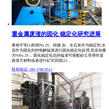
重金属废渣的固化 稳定化研究进展
蒋艳宇等[1]利用Na 2S、粉煤 灰、生石灰作为稳定剂,水
泥作为固化剂对电解锰渣进行固化稳定化处理,其添加量
为%Na 2S ... 固化稳定化后的锰渣可搭配砂土等用作道
路填方材料或者进行矿区回填[2] ...
联系电话: 180 3780 8511