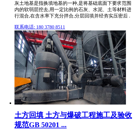
灰土地基是指换填地基的一种,是将基础底面下要求范围
内的软弱层挖去,用一定比例的石灰、水泥、土等材料进
行混合,在含水率下充分拌合,分层回填并经夯实压密后 .
联系电话: 180 3780 8511
土方回填 土方与爆破工程施工及验收
规范GB 50201 ...