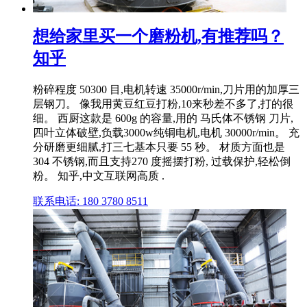
想给家里买一个磨粉机,有推荐吗？
知乎
粉碎程度 50300 目,电机转速 35000r/min,刀片用的加厚三
层钢刀。 像我用黄豆红豆打粉,10来秒差不多了,打的很
细。 西厨这款是 600g 的容量,用的 马氏体不锈钢 刀片,
四叶立体破壁,负载3000w纯铜电机,电机 30000r/min。 充
分研磨更细腻,打三七基本只要 55 秒。 材质方面也是
304 不锈钢,而且支持270 度摇摆打粉, 过载保护,轻松倒
粉。 知乎,中文互联网高质 .
联系电话: 180 3780 8511