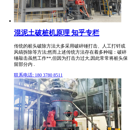
混泥土破桩机原理 知乎专栏
传统的桩头破除方法大多采用破碎锤打击、人工打钎或
风镐拆除等方法;然而上述传统方法存在着多种端：破碎
锤敲击虽然工作**,但因为打击力过大,因此常常将桩头保
留部分内 .
联系电话: 180 3780 8511