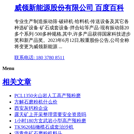
威领新能源股份有限公司 百度百科
专业生产制造振动筛·破碎机·给料机·传送设备及其它各
种选矿设备·矿石成套设备·拌合站等产品·现有振动筛20
多个系列·500多种规格,其中,许多产品获得国家科技进步
奖和新产品奖。2023年6月12日,鞍重股份公告,公司全称
将变更为威领新能源 ...
联系电话: 180 3780 8511
Menu
相关文章
PCL1350火山岩人工高产预粉磨
方解石磨粉机什么价
西安灰钙粉企业
露天矿上开采整理需要安全资质吗
1小时180方玄武岩小型高产预粉磨
TK9626钴橄榄石成套治沙机
沥青焦矿石磨粉机料斗