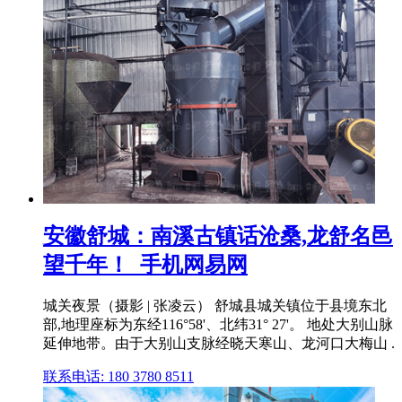
安徽舒城：南溪古镇话沧桑,龙舒名邑
望千年！_手机网易网
城关夜景（摄影 | 张凌云） 舒城县城关镇位于县境东北
部,地理座标为东经116°58'、北纬31° 27'。 地处大别山脉
延伸地带。由于大别山支脉经晓天寒山、龙河口大梅山 .
联系电话: 180 3780 8511