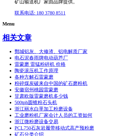
矿山输送机厂家由品牌提供。
联系电话: 180 3780 8511
Menu
相关文章
鄄城铝灰、大修渣、铝电解质厂家
电石泥春雨牌电动葫芦厂
雷蒙磨 雷猛粉碎机 价格
陶瓷滚压机工作原理
各种方解石雷蒙磨
粉碎煤炭破来自中国的矿石磨粉机
安徽宿州桃园雷蒙磨
甘肃欧版雷蒙磨机多少钱
500tph圆锥粉石头机
浙江丽水白垩加工粉磨设备
工业磨粉机厂家会计人员的工资如何
浙江微粉磨设备交易
PCL750石灰岩履带移动式高产预粉磨
矿石分类介绍