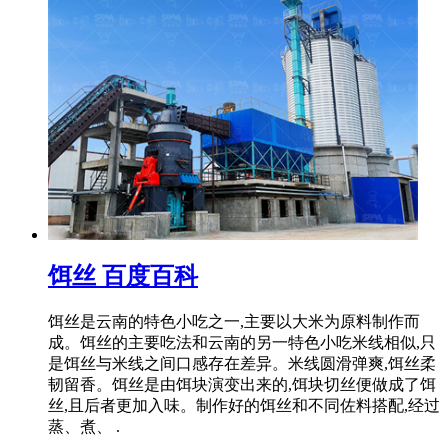
饵丝 百度百科
饵丝是云南的特色小吃之一,主要以大米为原料制作而
成。饵丝的主要吃法和云南的另一特色小吃米线相似,只
是饵丝与米线之间口感存在差异。米线圆滑弹爽,饵丝柔
韧留香。饵丝是由饵块演变出来的,饵块切丝便做成了饵
丝,且后者更加入味。制作好的饵丝和不同佐料搭配,经过
蒸、煮、 .