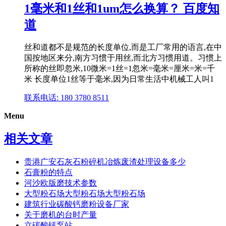
1毫米和1丝和1um怎么换算？ 百度知
道
丝和道都不是规范的长度单位,而是工厂常用的语言,在中
国按地区来分,南方习惯于用丝,而北方习惯用道。习惯上
所称的丝即忽米,10微米=1丝=1忽米=毫米=厘米=米=千
米 长度单位1丝等于毫米,因为日常生活中机械工人叫1
联系电话: 180 3780 8511
Menu
相关文章
贵港广安石灰石粉碎机冶炼废渣处理设备多少
石膏粉的特点
河沙欧版磨技术参数
大型粉石场大型粉石场大型粉石场
建筑行业碳酸钙磨粉设备厂家
关于磨机的台时产量
立碳酸钙泵站