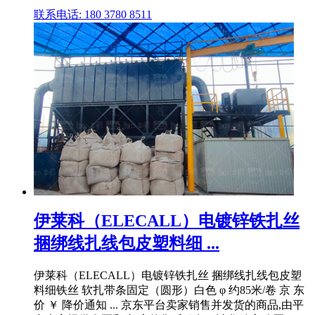
联系电话: 180 3780 8511
伊莱科（ELECALL）电镀锌铁扎丝
捆绑线扎线包皮塑料细 ...
伊莱科（ELECALL）电镀锌铁扎丝 捆绑线扎线包皮塑
料细铁丝 软扎带条固定（圆形）白色 φ 约85米/卷 京 东
价 ￥ 降价通知 ... 京东平台卖家销售并发货的商品,由平