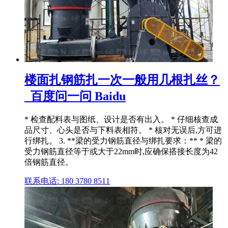
楼面扎钢筋扎一次一般用几根扎丝？
_百度问一问 Baidu
* 检查配料表与图纸、设计是否有出入。 * 仔细核查成
品尺寸、心头是否与下料表相符。 * 核对无误后,方可进
行绑扎。 3. **梁的受力钢筋直径与绑扎要求：** * 梁的
受力钢筋直径等于或大于22mm时,应确保搭接长度为42
倍钢筋直径。
联系电话: 180 3780 8511