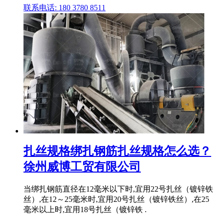
联系电话: 180 3780 8511
扎丝规格绑扎钢筋扎丝规格怎么选？
徐州威博工贸有限公司
当绑扎钢筋直径在12毫米以下时,宜用22号扎丝（镀锌铁
丝）,在12～25毫米时,宜用20号扎丝（镀锌铁丝）,在25
毫米以上时,宜用18号扎丝（镀锌铁 .