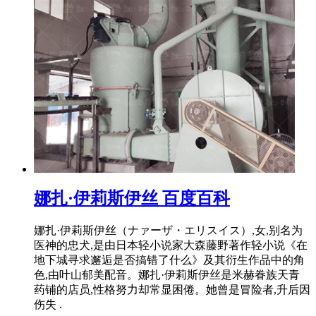
娜扎·伊莉斯伊丝 百度百科
娜扎·伊莉斯伊丝（ナァーザ・エリスイス）,女,别名为
医神的忠犬,是由日本轻小说家大森藤野著作轻小说《在
地下城寻求邂逅是否搞错了什么》及其衍生作品中的角
色,由叶山郁美配音。娜扎·伊莉斯伊丝是米赫眷族天青
药铺的店员,性格努力却常显困倦。她曾是冒险者,升后因
伤失 .