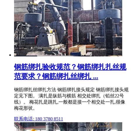
钢筋绑扎验收规范？钢筋绑扎扎丝规
范要求？钢筋绑扎丝绑扎 ...
钢筋绑扎丝绑扎方法 钢筋绑扎接头规定 钢筋绑扎接头规
定见下图。 满扎是纵筋与横筋 相交处绑扎（铅丝22号
线）。 梅花扎是跳扎,一般都是接一个相交处一扎,很像
梅花形状。
联系电话: 180 3780 8511