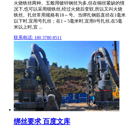
火烧铁丝两种。五般用镀锌钢丝为多,但在铜丝紧缺的情
况下,也可以采用细铁丝,经过火烧后变软,所以又叫火烧
铁丝。扎丝常用规格有18～号。当绑扎钢筋直径在1毫米
以下时,宜用号扎丝；在1～5毫米时,宜用0号扎丝,在5毫
米以上时,宜 ...
联系电话: 180 3780 8511
绑丝要求 百度文库