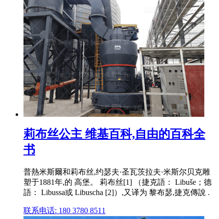
莉布丝公主 维基百科,自由的百科全
书
普熱米斯爾和莉布丝,约瑟夫·圣瓦茨拉夫·米斯尔贝克雕
塑于1881年,的 高堡。 莉布丝[1] （捷克語： Libuše；德
語： Libussa或 Libuscha [2]）,又译为 黎布瑟,捷克傳說 .
联系电话: 180 3780 8511