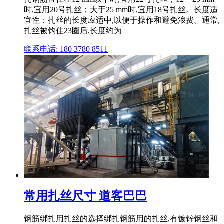
时,宜用20号扎丝；大于25 mm时,宜用18号扎丝。长度适
宜性：扎丝的长度应适中,以便于操作和避免浪费。通常,
扎丝被钩住23圈后,长度约为
联系电话: 180 3780 8511
常用扎丝尺寸 道客巴巴
钢筋绑扎用扎丝的选择绑扎钢筋用的扎丝,有镀锌钢丝和