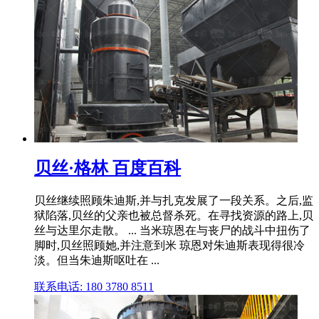
贝丝·格林 百度百科
贝丝继续照顾朱迪斯,并与扎克发展了一段关系。之后,监
狱陷落,贝丝的父亲也被总督杀死。在寻找资源的路上,贝
丝与达里尔走散。 ... 当米琼恩在与丧尸的战斗中扭伤了
脚时,贝丝照顾她,并注意到米 琼恩对朱迪斯表现得很冷
淡。但当朱迪斯呕吐在 ...
联系电话: 180 3780 8511