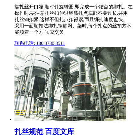
靠扎丝开口端,顺时针旋转圈,即完成一个结点的绑扎。在
操作时,要注意扎丝扣伸过钢筋扎点底部不要过长,并用
扎丝钩扣紧,这样不但扎点扣得紧,而且绑扎速度也快。
采用一面顺扣法绑扎钢筋网、架时,每个扎点的丝扣方不
能顺着一个方向,应交叉
联系电话: 180 3780 8511
扎丝规范 百度文库