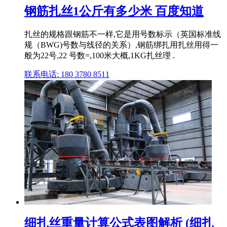
钢筋扎丝1公斤有多少米 百度知道
扎丝的规格跟钢筋不一样,它是用号数标示（英国标准线
规（BWG)号数与线径的关系）,钢筋绑扎用扎丝用得一
般为22号,22 号数=,100米大概,1KG扎丝理 .
联系电话: 180 3780 8511
细扎丝重量计算公式表图解析 (细扎