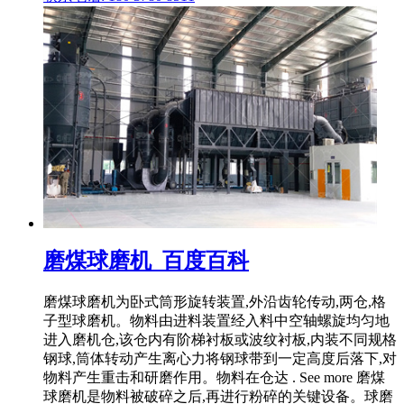
磨煤球磨机_百度百科
磨煤球磨机为卧式筒形旋转装置,外沿齿轮传动,两仓,格
子型球磨机。物料由进料装置经入料中空轴螺旋均匀地
进入磨机仓,该仓内有阶梯衬板或波纹衬板,内装不同规格
钢球,筒体转动产生离心力将钢球带到一定高度后落下,对
物料产生重击和研磨作用。物料在仓达 . See more 磨煤
球磨机是物料被破碎之后,再进行粉碎的关键设备。球磨