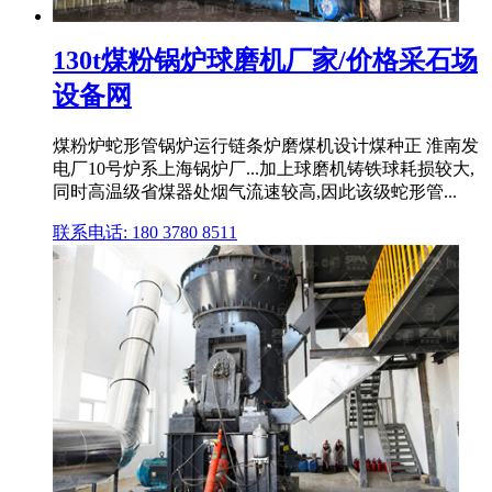
130t煤粉锅炉球磨机厂家/价格采石场
设备网
煤粉炉蛇形管锅炉运行链条炉磨煤机设计煤种正 淮南发
电厂10号炉系上海锅炉厂...加上球磨机铸铁球耗损较大,
同时高温级省煤器处烟气流速较高,因此该级蛇形管...
联系电话: 180 3780 8511