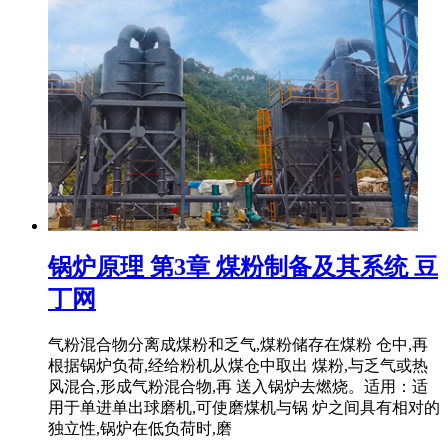
锅炉原理 第3章 煤粉制备及其系统 豆
丁网
气粉混合物分离成煤粉和乏气,煤粉储存在煤粉 仓中,再
根据锅炉负荷,经给粉机从煤仓中取出 煤粉,与乏气或热
风混合,形成气粉混合物,再 送入锅炉去燃烧。适用：适
用于单进单出球磨机,可使磨煤机与锅 炉之间具有相对的
独立性,锅炉在低负荷时,磨