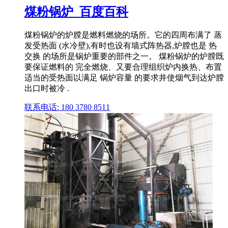
煤粉锅炉_百度百科
煤粉锅炉的炉膛是燃料燃烧的场所。它的四周布满了 蒸
发受热面 (水冷壁),有时也设有墙式阵热器,炉膛也是 热
交换 的场所是锅炉重要的部件之一。 煤粉锅炉的炉膛既
要保证燃料的 完全燃烧、又要合理组织炉内换热、布置
适当的受热面以满足 锅炉容量 的要求井使烟气到达炉膛
出口时被冷 .
联系电话: 180 3780 8511