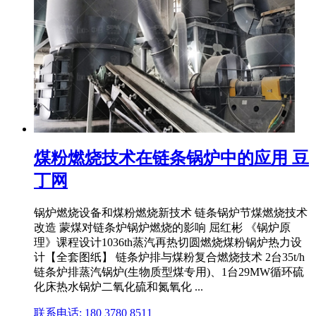
煤粉燃烧技术在链条锅炉中的应用 豆
丁网
锅炉燃烧设备和煤粉燃烧新技术 链条锅炉节煤燃烧技术
改造 蒙煤对链条炉锅炉燃烧的影响 屈红彬 《锅炉原
理》课程设计1036th蒸汽再热切圆燃烧煤粉锅炉热力设
计【全套图纸】 链条炉排与煤粉复合燃烧技术 2台35t/h
链条炉排蒸汽锅炉(生物质型煤专用)、1台29MW循环硫
化床热水锅炉二氧化硫和氮氧化 ...
联系电话: 180 3780 8511