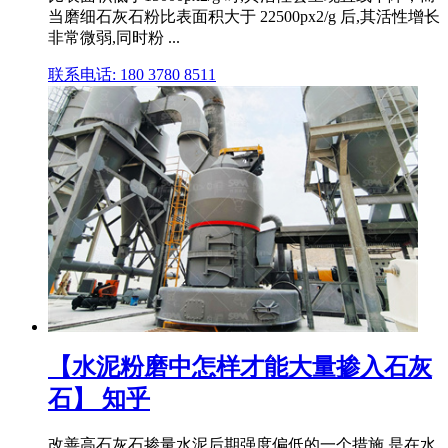
当磨细石灰石粉比表面积大于 22500px2/g 后,其活性增长
非常微弱,同时粉 ...
联系电话: 180 3780 8511
【水泥粉磨中怎样才能大量掺入石灰
石】 知乎
改善高石灰石掺量水泥后期强度偏低的一个措施,是在水