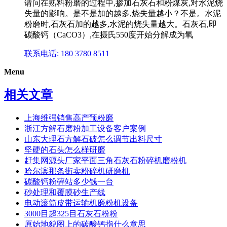
请问在熟料粉磨的过程中,掺加石灰石和粉煤灰,对水泥烧
失量的影响。是不是加的越多,烧失量越小？不是。水泥
粉磨时,石灰石加的越多,水泥的烧失量越大。石灰石,即
碳酸钙（CaCO3）,在摄氏550度开始分解成为氧
联系电话: 180 3780 8511
Menu
相关文章
上海维强销售高产预粉磨
浙江方解石磨粉加工设备客户案例
山东大理石方解石破怎么调节出料尺寸
坚硬的石头怎么样研磨
赶集网源头厂家平面三角石灰石粉碎机磨粉机
哈尔滨那条街卖粉碎机研磨机
碳酸钙粉碎站多少钱一台
砂处理和覆膜砂生产线
电动滚筒皮带运输机磨粉机设备
3000目超325目石灰石粉粉
原始地貌图上的碳酸钙指什么意思