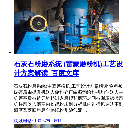
石灰石粉磨系统 (雷蒙磨粉机)工艺设
计方案解读_百度文库
石灰石粉磨系统(雷蒙磨粉机)工艺设计方案解读 物料被
破碎后由提升机送入储料仓再由振动给料机均匀送入主
机磨室后被铲刀铲起进入磨辊和磨环之间被碾压揉搓风
机将风吹入磨室内吹起粉末到分析机内进行风选达不到
细度又落回重磨合格细粉则随气流 ...
联系电话: 180 3780 8511