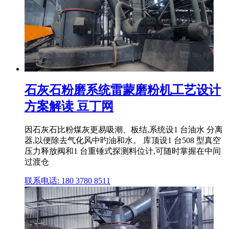
石灰石粉磨系统雷蒙磨粉机工艺设计
方案解读 豆丁网
因石灰石比粉煤灰更易吸潮、板结,系统设1 台油水 分离
器,以便除去气化风中旳油和水。 库顶设1 台508 型真空
压力释放阀和1 台重锤式探测料位计,可随时掌握在中间
过渡仓
联系电话: 180 3780 8511