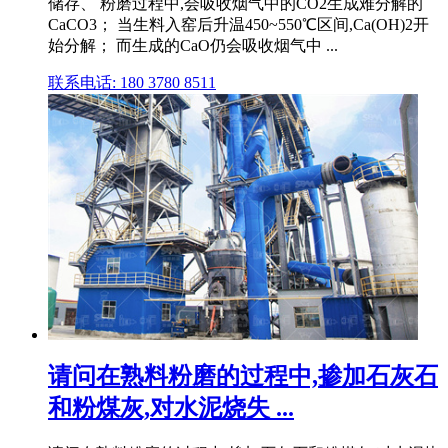
储存、 粉磨过程中,会吸收烟气中的CO2生成难分解的
CaCO3； 当生料入窑后升温450~550℃区间,Ca(OH)2开
始分解； 而生成的CaO仍会吸收烟气中 ...
联系电话: 180 3780 8511
请问在熟料粉磨的过程中,掺加石灰石
和粉煤灰,对水泥烧失 ...