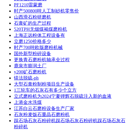
PF1210雷蒙磨
时产500800吨人工制砂机零售价
山西滑石粉研磨机
石膏矿的生产过程
520TPH无烟煤褐煤磨粉机
上海正远粉体工程设备有
立磨1250价格多少
时产700吨欧版磨粉机械
国外新型粉碎设备
更换青石磨粉机轴承全过程
鹿泉市膨润土厂
y200矿石磨粉机
镁法脱硫-ph
大型石膏粉制粉项目生产设备
1三轮车的石灰石有多少个立方
立式磨粉机为2024宁夏锂辉石脱硫注入新的血液
上港金水洗煤
江苏白云石磨粉设备生产厂家
石灰粉麦饭石重晶石磨粉机
踩石场石灰石粉碎机踩石场石灰石粉碎机踩石场石灰石
粉碎机