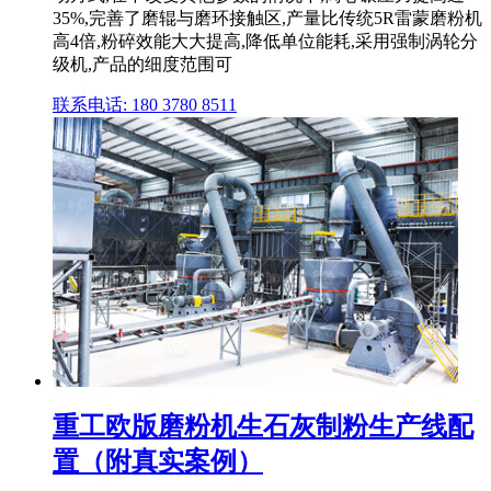
35%,完善了磨辊与磨环接触区,产量比传统5R雷蒙磨粉机
高4倍,粉碎效能大大提高,降低单位能耗,采用强制涡轮分
级机,产品的细度范围可
联系电话: 180 3780 8511
重工欧版磨粉机生石灰制粉生产线配
置（附真实案例）