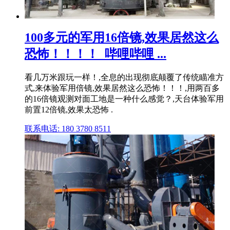
100多元的军用16倍镜,效果居然这么
恐怖！！！！_哔哩哔哩 ...
看几万米跟玩一样！,全息的出现彻底颠覆了传统瞄准方
式,来体验军用倍镜,效果居然这么恐怖！！！,用两百多
的16倍镜观测对面工地是一种什么感觉？,天台体验军用
前置12倍镜,效果太恐怖 .
联系电话: 180 3780 8511