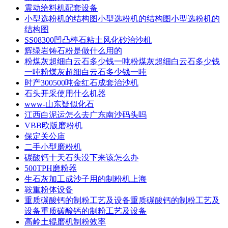
震动给料机配套设备
小型选粉机的结构图小型选粉机的结构图小型选粉机的
结构图
SS08300凹凸棒石粘土风化砂治沙机
辉绿岩铸石粉是做什么用的
粉煤灰超细白云石多少钱一吨粉煤灰超细白云石多少钱
一吨粉煤灰超细白云石多少钱一吨
时产300500吨金红石成套治沙机
石头开采使用什么机器
www-山东疑似化石
江西白泥运怎么去广东南沙码头吗
VBB欧版磨粉机
保定关公庙
二手小型磨粉机
碳酸钙十天石头没下来该怎么办
500TPH磨粉器
生石灰加工成沙子用的制粉机上海
鞍重粉体设备
重质碳酸钙的制粉工艺及设备重质碳酸钙的制粉工艺及
设备重质碳酸钙的制粉工艺及设备
高岭土辊磨机制粉效率