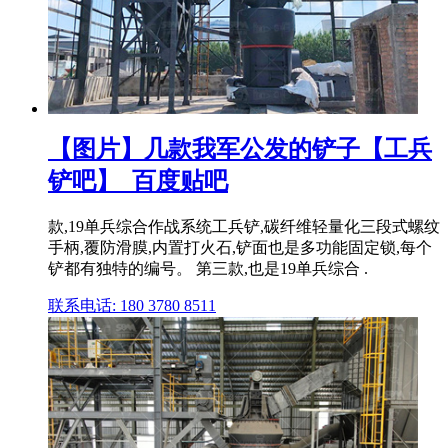
【图片】几款我军公发的铲子【工兵
铲吧】_百度贴吧
款,19单兵综合作战系统工兵铲,碳纤维轻量化三段式螺纹
手柄,覆防滑膜,内置打火石,铲面也是多功能固定锁,每个
铲都有独特的编号。 第三款,也是19单兵综合 .
联系电话: 180 3780 8511