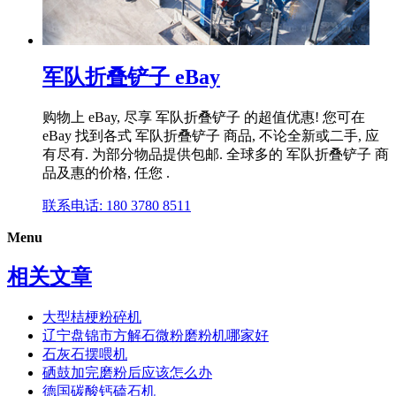
军队折叠铲子 eBay
购物上 eBay, 尽享 军队折叠铲子 的超值优惠! 您可在
eBay 找到各式 军队折叠铲子 商品, 不论全新或二手, 应
有尽有. 为部分物品提供包邮. 全球多的 军队折叠铲子 商
品及惠的价格, 任您 .
联系电话: 180 3780 8511
Menu
相关文章
大型桔梗粉碎机
辽宁盘锦市方解石微粉磨粉机哪家好
石灰石摆喂机
硒鼓加完磨粉后应该怎么办
德国碳酸钙磕石机