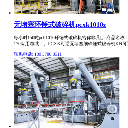
无堵塞环锤式破碎机pcxk1010z
每小时150吨pch1010环锤式破碎机给你非凡[。商品名
170应用领域：。PCXK可逆无堵塞细碎锤式破碎机KN
联系电话: 180 3780 8511