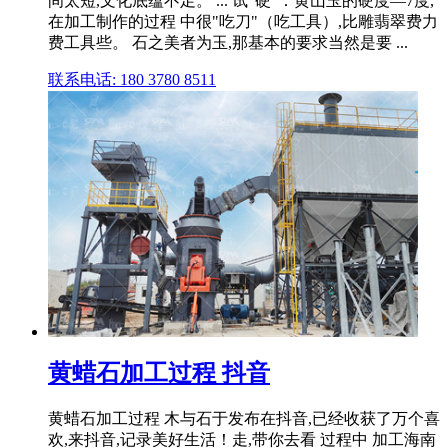
间太短,文化底蕴不足。 ... 试"硬"：黄山玉的硬度—7度,
在加工制作的过程 中很"吃刀"（吃工具）,比雕翡翠费力
费工具些。 石之美者为玉,那基本的要求当然是要 ...
联系电话: 180 3780 8511
黄蜡石加工过程 抖音
黄蜡石加工过程 木与石于发布在抖音,已经收获了万个喜
欢,来抖音,记录美好生活！走,带你去看 过程中 加工海南