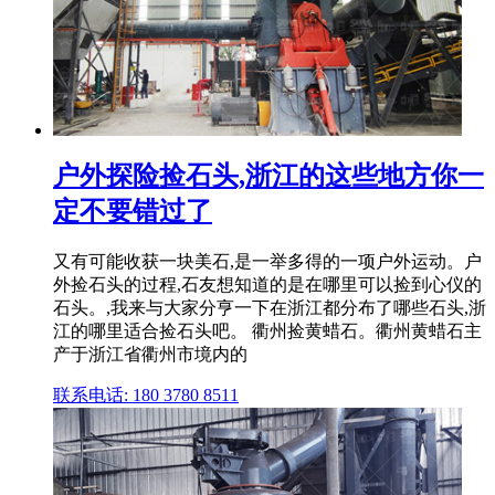
户外探险捡石头,浙江的这些地方你一
定不要错过了
又有可能收获一块美石,是一举多得的一项户外运动。户
外捡石头的过程,石友想知道的是在哪里可以捡到心仪的
石头。,我来与大家分亨一下在浙江都分布了哪些石头,浙
江的哪里适合捡石头吧。 衢州捡黄蜡石。衢州黄蜡石主
产于浙江省衢州市境内的
联系电话: 180 3780 8511