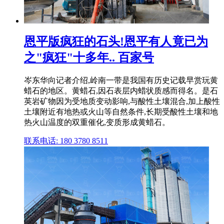
恩平版疯狂的石头!恩平有人竟已为
之"疯狂"十多年.. 百家号
岑东华向记者介绍,岭南一带是我国有历史记载早赏玩黄
蜡石的地区。黄蜡石,因石表层内蜡状质感而得名。是石
英岩矿物因为受地质变动影响,与酸性土壤混合,加上酸性
土壤附近有地热或火山等自然条件,长期受酸性土壤和地
热火山温度的双重催化,变质形成黄蜡石。
联系电话: 180 3780 8511