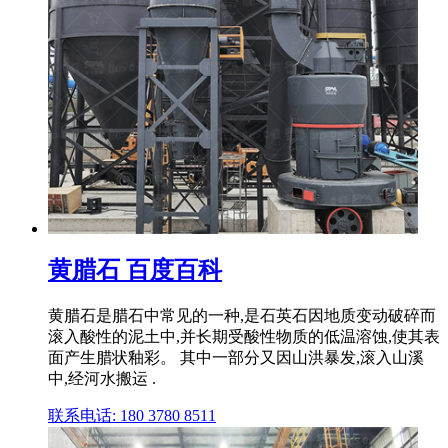
黄腊石 百度百科
黄腊石是腊石中常见的一种,是石英石因地质变动破碎而
滚入酸性的泥土中,并长期受酸性物质的低温溶蚀,使其表
面产生腊状釉彩。 其中一部分又因山洪暴发,滚入山溪
中,经河水搬运 .
联系电话: 180 3780 8511