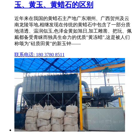
玉、黄玉、黄蜡石的区别
近年来在我国的黄蜡石主产地广东潮州、广西贺州及云
南龙陵等地,相继发现在传统的黄蜡石中包含了一部分质
地清透、温润似玉,色泽金黄如旭日,加工雕凿、把玩、佩
戴都备受青睐而独具生命力的优质"黄冻蜡",这是被人们
称颂为"硅质田黄"的新玉钟——
联系电话: 180 3780 8511