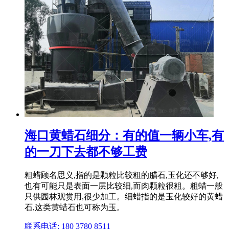
海口黄蜡石细分：有的值一辆小车,有
的一刀下去都不够工费
粗蜡顾名思义,指的是颗粒比较粗的腊石,玉化还不够好,
也有可能只是表面一层比较细,而肉颗粒很粗。粗蜡一般
只供园林观赏用,很少加工。细蜡指的是玉化较好的黄蜡
石,这类黄蜡石也可称为玉。
联系电话: 180 3780 8511