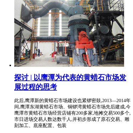
探讨 | 以鹰潭为代表的黄蜡石市场发
展过程的思考
此后,鹰潭新的黄蜡石市场建设也紧锣密鼓,2013—2014年
间,鹰潭东湖黄蜡石市场、铜锣湾黄蜡石市场先后建成,今
鹰潭市黄蜡石市场经营店铺有200多家,地摊交易500多个,
市日进场交易人数达数千人,并初步形成了原石交易、雕
刻加工、底座配置、包装