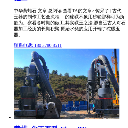
中华黄蜡石 文章 总阅读 查看TA的文章> 惊呆了 | 古代
玉器的制作工艺全流程 ... 的砣碾不象用砂轮那样可为所
欲为。察看各时期的做工,其实碾玉之法,源自远古人对石
器加工经历的长期积聚,原始水凳的应用开端了砣碾玉
器。
联系电话: 180 3780 8511