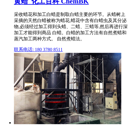
黄蜡_化工百科 ChemBK
采收蜡花和加工白蜡是制取白蜡主要的环节。从蜡树上
采摘的天然白蜡被称为蜡花,蜡花中含有白蜡虫及其分泌
物,必须经过加工得到头蜡、二蜡、三蜡等,然后再进行深
加工才能得到商品 白蜡。白蜡的加工方法有自然煮蜡和
蒸汽加工两种方式。 自然煮蜡法。
联系电话: 180 3780 8511