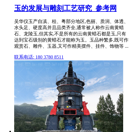
玉的发展与雕刻工艺研究_参考网
吴华仪玉产自滇、桂、粤部分地区,色丽、质润、体透、
水头足、硬度高并且品类齐全,通常被人称作云南黄蜡
石、龙陵玉,但其实,不是所有的云南黄蜡石都是玉,只有
达到宝石级别的黄蜡石才能称为玉。玉品种繁多,既可作
观赏石、雕件、玉器,又可作精美摆件、挂件、饰物等 ...
联系电话: 180 3780 8511