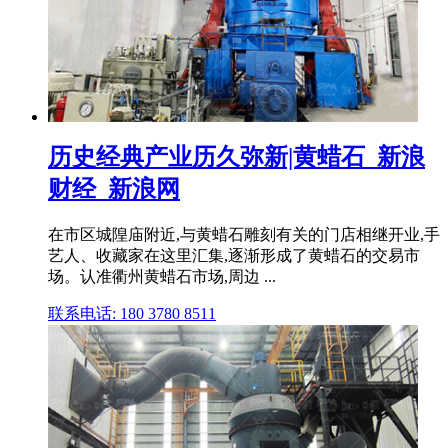
历史经典产业历久弥新|黄蜡石_新浪
财经_新浪网
在市区城隍庙附近,与黄蜡石雕刻有关的门店相继开业,手
艺人、收藏家在这里汇集,逐渐形成了黄蜡石的交易市
场。认准衢州黄蜡石市场,周边 ...
联系电话: 180 3780 8511