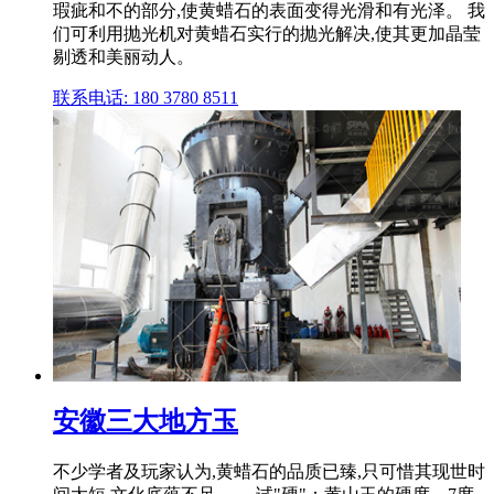
瑕疵和不的部分,使黄蜡石的表面变得光滑和有光泽。 我
们可利用抛光机对黄蜡石实行的抛光解决,使其更加晶莹
剔透和美丽动人。
联系电话: 180 3780 8511
安徽三大地方玉
不少学者及玩家认为,黄蜡石的品质已臻,只可惜其现世时