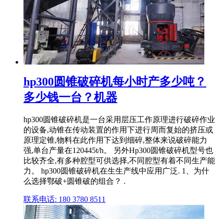
hp300圆锥破碎机每小时产多少吨？
多少钱一台？机器
hp300圆锥破碎机是一台采用层压工作原理进行破碎作业
的设备,动锥在传动装置的作用下进行周而复始的挤压或
原理定锥,物料在此作用下达到细碎,整体来说破碎能力
强,单台产量在120445t/h。 另外Hp300圆锥破碎机型号也
比较齐全,有多种腔型可供选择,不同腔型有着不同生产能
力。 hp300圆锥破碎机在生生产线中应用广泛. 1、为什
么选择鄂破+圆锥破的组合？ .
联系电话: 180 3780 8511