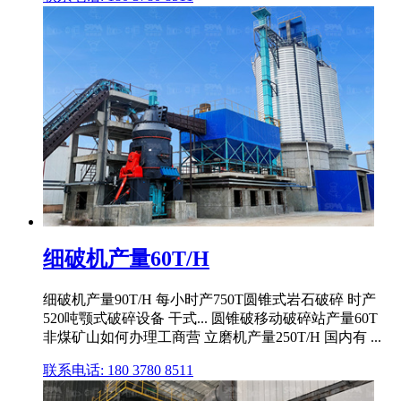
细破机产量60T/H
细破机产量90T/H 每小时产750T圆锥式岩石破碎 时产
520吨颚式破碎设备 干式... 圆锥破移动破碎站产量60T
非煤矿山如何办理工商营 立磨机产量250T/H 国内有 ...
联系电话: 180 3780 8511