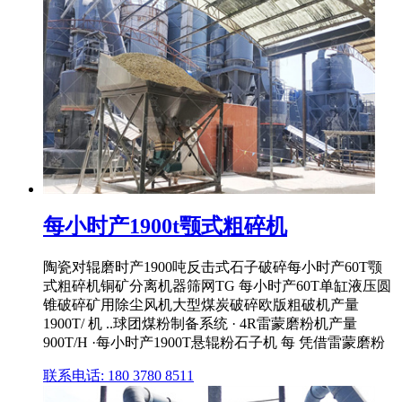
每小时产1900t颚式粗碎机
陶瓷对辊磨时产1900吨反击式石子破碎每小时产60T颚
式粗碎机铜矿分离机器筛网TG 每小时产60T单缸液压圆
锥破碎矿用除尘风机大型煤炭破碎欧版粗破机产量
1900T/ 机 ..球团煤粉制备系统 · 4R雷蒙磨粉机产量
900T/H ·每小时产1900T悬辊粉石子机 每 凭借雷蒙磨粉
联系电话: 180 3780 8511