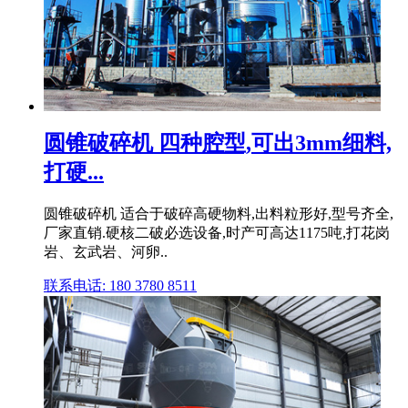
圆锥破碎机 四种腔型,可出3mm细料,
打硬...
圆锥破碎机 适合于破碎高硬物料,出料粒形好,型号齐全,
厂家直销.硬核二破必选设备,时产可高达1175吨,打花岗
岩、玄武岩、河卵..
联系电话: 180 3780 8511