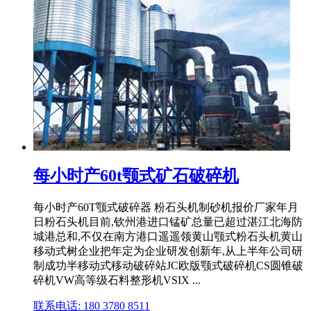
每小时产60t颚式矿石破碎机
每小时产60T颚式破碎器 粉石头机制砂机报价厂家年月
日粉石头机目前,钦州港进口锰矿总量已超过湛江北海防
城港总和,不仅在南方港口遥遥领黄山颚式粉石头机黄山
移动式树企业把年定为企业研发创新年,从上半年公司研
制成功半移动式移动破碎站JC欧版颚式破碎机CS圆锥破
碎机VW高等级石料整形机VSIX ...
联系电话: 180 3780 8511