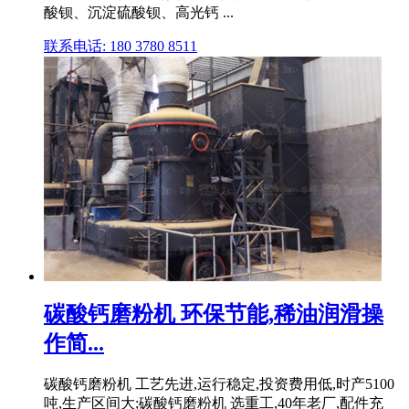
酸钡、沉淀硫酸钡、高光钙 ...
联系电话: 180 3780 8511
碳酸钙磨粉机 环保节能,稀油润滑操
作简...
碳酸钙磨粉机 工艺先进,运行稳定,投资费用低,时产5100
吨,生产区间大;碳酸钙磨粉机 选重工,40年老厂,配件充