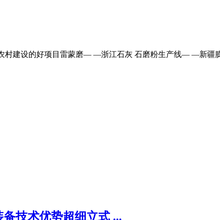
农村建设的好项目雷蒙磨— —浙江石灰 石磨粉生产线— —新疆膨
技术优势超细立式 ...