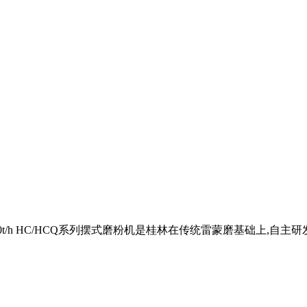
力:190t/h HC/HCQ系列摆式磨粉机是桂林在传统雷蒙磨基础