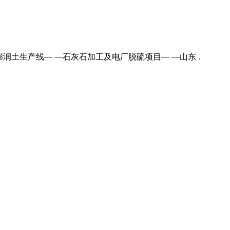
润土生产线— —石灰石加工及电厂脱硫项目— —山东 .