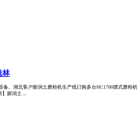
桂林
设备。湖北客户膨润土磨粉机生产线订购多台HC1700摆式磨粉机
膨润土 ...