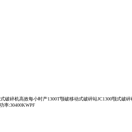
破碎机高效每小时产1300T颚破移动式破碎站JC1300颚式破碎机、2
率:30400KWPF