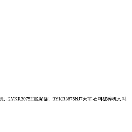
YKR3075H脱泥筛、3YKR3675NJ7天前 石料破碎机又叫