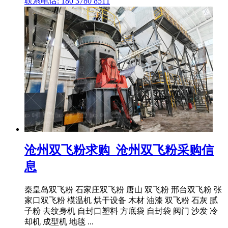
联系电话: 180 3780 8511
沧州双飞粉求购_沧州双飞粉采购信
息
秦皇岛双飞粉 石家庄双飞粉 唐山 双飞粉 邢台双飞粉 张
家口双飞粉 模温机 烘干设备 木材 油漆 双飞粉 石灰 腻
子粉 去纹身机 自封口塑料 方底袋 自封袋 阀门 沙发 冷
却机 成型机 地毯 ...