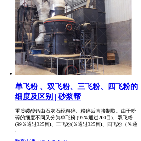
单飞粉 、双飞粉、三飞粉、四飞粉的
细度及区别 | 砂浆帮
重质碳酸钙由石灰石经粗碎、粉碎后直接制取。由于粉
碎的细度不同又分为单飞粉 (95％通过200目)、双飞粉
(99％通过325目)、三飞粉(％通过325目)、四飞粉（％通
.