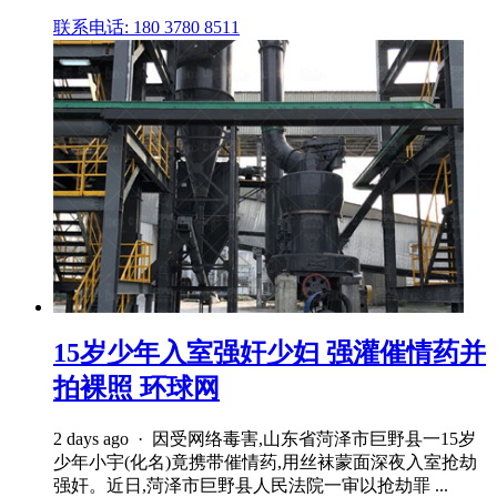
联系电话: 180 3780 8511
15岁少年入室强奸少妇 强灌催情药并
拍裸照 环球网
2 days ago · 因受网络毒害,山东省菏泽市巨野县一15岁
少年小宇(化名)竟携带催情药,用丝袜蒙面深夜入室抢劫
强奸。近日,菏泽市巨野县人民法院一审以抢劫罪 ...