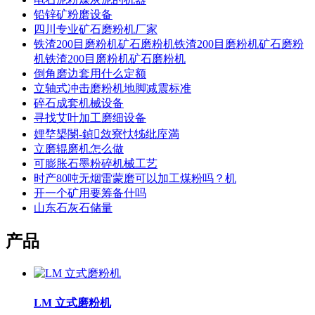
铅锌矿粉磨设备
四川专业矿石磨粉机厂家
铁渣200目磨粉机矿石磨粉机铁渣200目磨粉机矿石磨粉
机铁渣200目磨粉机矿石磨粉机
倒角磨边套用什么定额
立轴式冲击磨粉机地脚减震标准
碎石成套机械设备
寻找艾叶加工磨细设备
娌堥槼閿-鍞敜寮忕牬纰庢満
立磨辊磨机怎么做
可膨胀石墨粉碎机械工艺
时产80吨无烟雷蒙磨可以加工煤粉吗？机
开一个矿用要筹备什吗
山东石灰石储量
产品
LM 立式磨粉机