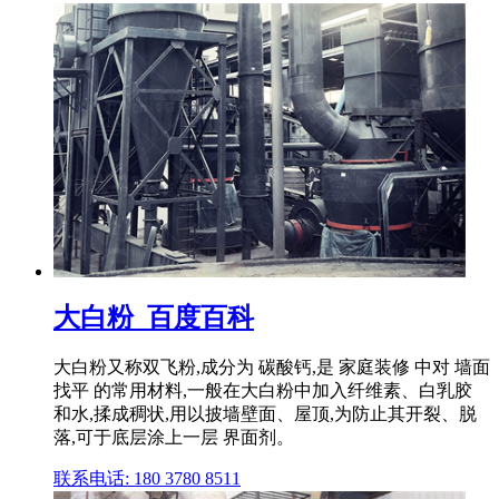
大白粉_百度百科
大白粉又称双飞粉,成分为 碳酸钙,是 家庭装修 中对 墙面
找平 的常用材料,一般在大白粉中加入纤维素、白乳胶
和水,揉成稠状,用以披墙壁面、屋顶,为防止其开裂、脱
落,可于底层涂上一层 界面剂。
联系电话: 180 3780 8511