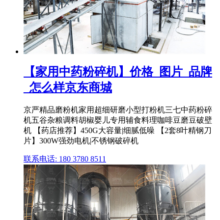
【家用中药粉碎机】价格_图片_品牌
_怎么样京东商城
京严精品磨粉机家用超细研磨小型打粉机三七中药粉碎
机五谷杂粮调料胡椒婴儿专用辅食料理咖啡豆磨豆破壁
机 【药店推荐】450G大容量|细腻低噪 【2套8叶精钢刀
片】300W强劲电机|不锈钢破碎机
联系电话: 180 3780 8511