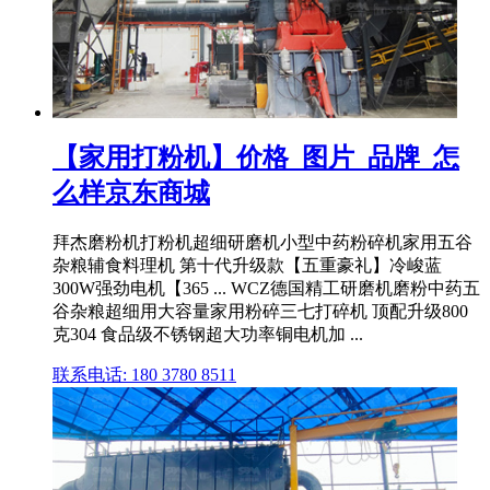
【家用打粉机】价格_图片_品牌_怎
么样京东商城
拜杰磨粉机打粉机超细研磨机小型中药粉碎机家用五谷
杂粮辅食料理机 第十代升级款【五重豪礼】冷峻蓝
300W强劲电机【365 ... WCZ德国精工研磨机磨粉中药五
谷杂粮超细用大容量家用粉碎三七打碎机 顶配升级800
克304 食品级不锈钢超大功率铜电机加 ...
联系电话: 180 3780 8511