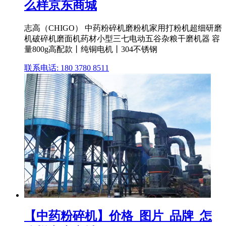
么样京东商城
志高（CHIGO） 中药粉碎机磨粉机家用打粉机超细研磨
机破碎机磨面机药材小型三七电动五谷杂粮干磨机器 容
量800g高配款丨纯铜电机丨304不锈钢
联系电话: 180 3780 8511
【中药粉碎机】价格_图片_品牌_怎