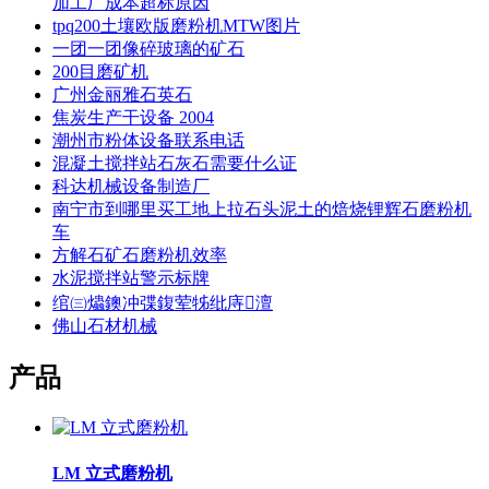
加工厂成本超标原因
tpq200土壤欧版磨粉机MTW图片
一团一团像碎玻璃的矿石
200目磨矿机
广州金丽雅石英石
焦炭生产干设备 2004
潮州市粉体设备联系电话
混凝土搅拌站石灰石需要什么证
科达机械设备制造厂
南宁市到哪里买工地上拉石头泥土的焙烧锂辉石磨粉机
车
方解石矿石磨粉机效率
水泥搅拌站警示标牌
绾㈢爞鐭冲弽鍑荤牬纰庤澶
佛山石材机械
产品
LM 立式磨粉机