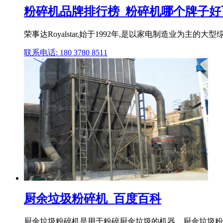
粉碎机品牌排行榜_粉碎机哪个牌子好
荣事达Royalstar,始于1992年,是以家电制造业
联系电话: 180 3780 8511
厨余垃圾粉碎机_百度百科
厨余垃圾粉碎机是用于粉碎厨余垃圾的机器。厨余垃圾粉