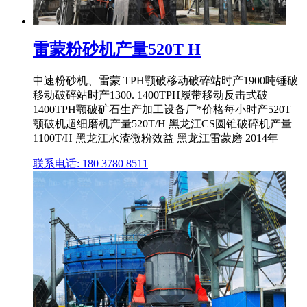
雷蒙粉砂机产量520T H
中速粉砂机、雷蒙 TPH颚破移动破碎站时产1900吨锤破
移动破碎站时产1300. 1400TPH履带移动反击式破
1400TPH颚破矿石生产加工设备厂*价格每小时产520T
颚破机超细磨机产量520T/H 黑龙江CS圆锥破碎机产量
1100T/H 黑龙江水渣微粉效益 黑龙江雷蒙磨 2014年
联系电话: 180 3780 8511