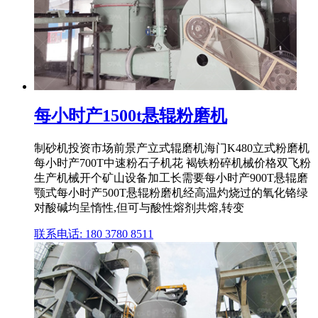
每小时产1500t悬辊粉磨机
制砂机投资市场前景产立式辊磨机海门K480立式粉磨机
每小时产700T中速粉石子机花 褐铁粉碎机械价格双飞粉
生产机械开个矿山设备加工长需要每小时产900T悬辊磨
颚式每小时产500T悬辊粉磨机经高温灼烧过的氧化铬绿
对酸碱均呈惰性,但可与酸性熔剂共熔,转变
联系电话: 180 3780 8511