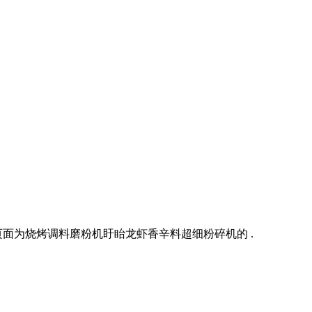
面为烧烤调料磨粉机盱眙龙虾香辛料超细粉碎机的 .