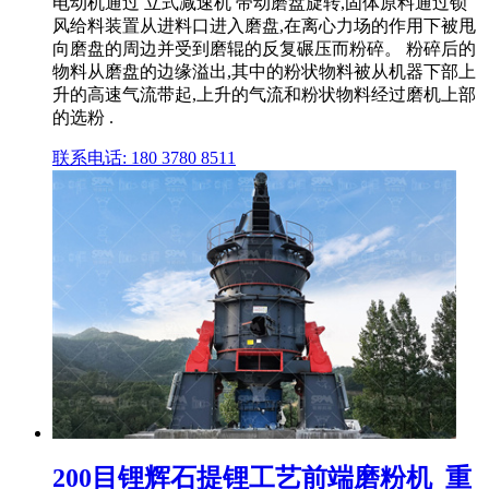
电动机通过 立式减速机 带动磨盘旋转,固体原料通过锁
风给料装置从进料口进入磨盘,在离心力场的作用下被甩
向磨盘的周边并受到磨辊的反复碾压而粉碎。 粉碎后的
物料从磨盘的边缘溢出,其中的粉状物料被从机器下部上
升的高速气流带起,上升的气流和粉状物料经过磨机上部
的选粉 .
联系电话: 180 3780 8511
200目锂辉石提锂工艺前端磨粉机_重