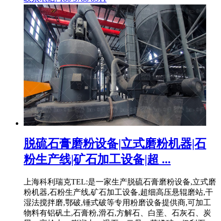
脱硫石膏磨粉设备|立式磨粉机器|石
粉生产线|矿石加工设备|超 ...
上海科利瑞克TEL:是一家生产脱硫石膏磨粉设备,立式磨
粉机器,石粉生产线,矿石加工设备,超细高压悬辊磨站,干
湿法搅拌磨,鄂破,锤式破等专用粉磨设备提供商,可加工
物料有铝矾土,石膏粉,滑石,方解石、白垩、石灰石、炭