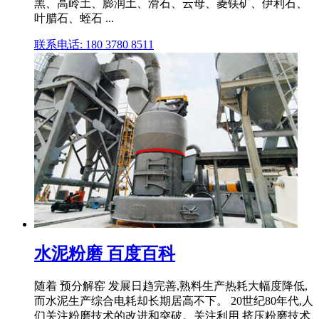
黑、高岭土、膨润土、滑石、云母、菱镁矿、伊利石、
叶腊石、蛭石 ...
联系电话: 180 3780 8511
水泥粉磨 百度百科
随着 预分解窑 发展日趋完善,熟料生产热耗大幅度降低,
而水泥生产综合电耗却长期居高不下。 20世纪80年代,人
们关注粉磨技术的改进和突破。关注利用 挤压粉磨技术